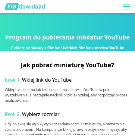
Program do pobierania miniatur YouTube
Pobierz miniatury z filmów i krótkich filmów z serwisu YouTube
Jak pobrać miniaturę YouTube?
Krok 1.
Wklej link do YouTube
Wklej link do filmu lub krótkiego filmu z serwisu YouTube w polu
wyszukiwania, a następnie naciśnij przycisk Szukaj, aby rozpocząć proces
analizowania.
Krok 2.
Wybierz rozmiar
Gdy pojawią się wyniki, wybierz żądany rozmiar miniatury, a otworzy się
strona z obrazem. Na komputerze kliknij prawym przyciskiem myszy, aby
zapisać; na urządzeniu mobilnym naciśnij i przytrzymaj, aby zapisać.