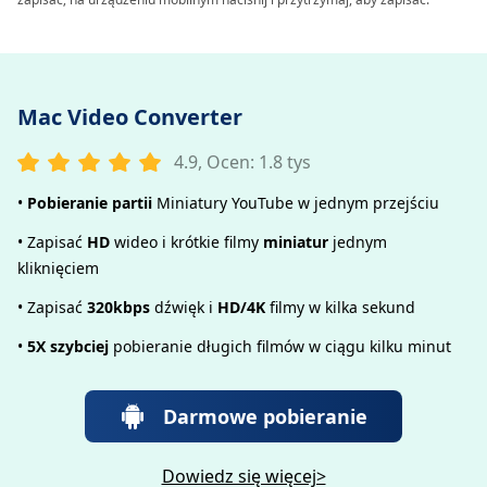
Mac Video Converter
4.9, Ocen: 1.8 tys
•
Pobieranie partii
Miniatury YouTube w jednym przejściu
• Zapisać
HD
wideo i krótkie filmy
miniatur
jednym
kliknięciem
• Zapisać
320kbps
dźwięk i
HD/4K
filmy w kilka sekund
•
5X szybciej
pobieranie długich filmów w ciągu kilku minut
Darmowe pobieranie
Dowiedz się więcej>