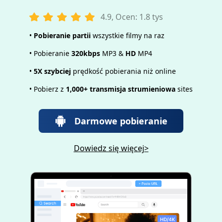
4.9, Ocen: 1.8 tys
•
Pobieranie partii
wszystkie filmy na raz
• Pobieranie
320kbps
MP3 &
HD
MP4
•
5X szybciej
prędkość pobierania niż online
• Pobierz z
1,000+ transmisja strumieniowa
sites
Darmowe pobieranie
Dowiedz się więcej>