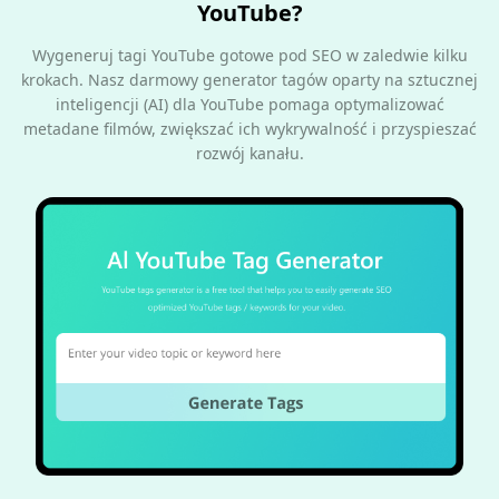
YouTube?
Wygeneruj tagi YouTube gotowe pod SEO w zaledwie kilku
krokach. Nasz darmowy generator tagów oparty na sztucznej
inteligencji (AI) dla YouTube pomaga optymalizować
metadane filmów, zwiększać ich wykrywalność i przyspieszać
rozwój kanału.