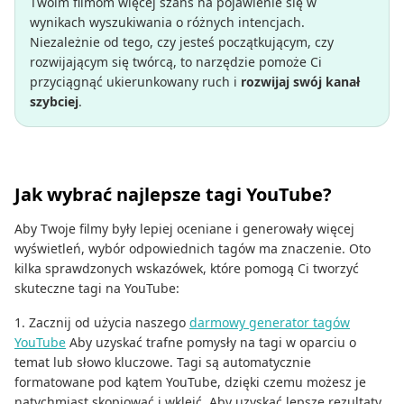
Twoim filmom więcej szans na pojawienie się w
wynikach wyszukiwania o różnych intencjach.
Niezależnie od tego, czy jesteś początkującym, czy
rozwijającym się twórcą, to narzędzie pomoże Ci
przyciągnąć ukierunkowany ruch i
rozwijaj swój kanał
szybciej
.
Jak wybrać najlepsze tagi YouTube?
Aby Twoje filmy były lepiej oceniane i generowały więcej
wyświetleń, wybór odpowiednich tagów ma znaczenie. Oto
kilka sprawdzonych wskazówek, które pomogą Ci tworzyć
skuteczne tagi na YouTube:
1. Zacznij od użycia naszego
darmowy generator tagów
YouTube
Aby uzyskać trafne pomysły na tagi w oparciu o
temat lub słowo kluczowe. Tagi są automatycznie
formatowane pod kątem YouTube, dzięki czemu możesz je
natychmiast skopiować i wkleić. Aby uzyskać lepsze rezultaty,