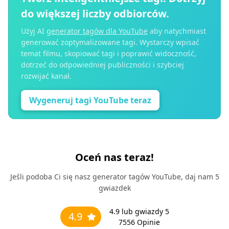
do większej liczby odbiorców.
Użyj AI
generator tagów dla YouTube
aby natychmiast
generować zoptymalizowane tagi. Wystarczy wpisać
temat filmu, skopiować tagi i poprawić widoczność,
dotrzeć do odpowiedniej publiczności i szybciej
rozwijać kanał.
Wygeneruj tagi YouTube teraz
Oceń nas teraz!
Jeśli podoba Ci się nasz generator tagów YouTube, daj nam 5
gwiazdek
4.9
lub gwiazdy 5
4.9
7556
Opinie