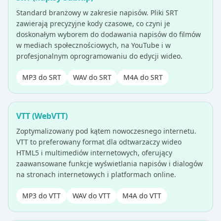
Standard branżowy w zakresie napisów. Pliki SRT
zawierają precyzyjne kody czasowe, co czyni je
doskonałym wyborem do dodawania napisów do filmów
w mediach społecznościowych, na YouTube i w
profesjonalnym oprogramowaniu do edycji wideo.
MP3 do SRT
WAV do SRT
M4A do SRT
VTT (WebVTT)
Zoptymalizowany pod kątem nowoczesnego internetu.
VTT to preferowany format dla odtwarzaczy wideo
HTML5 i multimediów internetowych, oferujący
zaawansowane funkcje wyświetlania napisów i dialogów
na stronach internetowych i platformach online.
MP3 do VTT
WAV do VTT
M4A do VTT