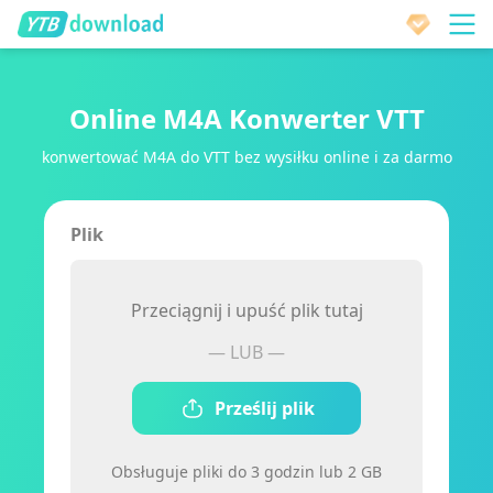
Online M4A Konwerter VTT
konwertować M4A do VTT bez wysiłku online i za darmo
Plik
Przeciągnij i upuść plik tutaj
— LUB —
Prześlij plik
Obsługuje pliki do 3 godzin lub 2 GB