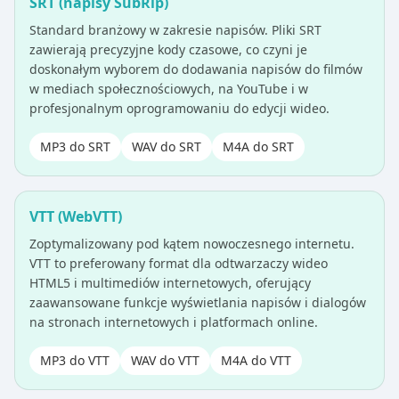
SRT (napisy SubRip)
Standard branżowy w zakresie napisów. Pliki SRT
zawierają precyzyjne kody czasowe, co czyni je
doskonałym wyborem do dodawania napisów do filmów
w mediach społecznościowych, na YouTube i w
profesjonalnym oprogramowaniu do edycji wideo.
MP3 do SRT
WAV do SRT
M4A do SRT
VTT (WebVTT)
Zoptymalizowany pod kątem nowoczesnego internetu.
VTT to preferowany format dla odtwarzaczy wideo
HTML5 i multimediów internetowych, oferujący
zaawansowane funkcje wyświetlania napisów i dialogów
na stronach internetowych i platformach online.
MP3 do VTT
WAV do VTT
M4A do VTT