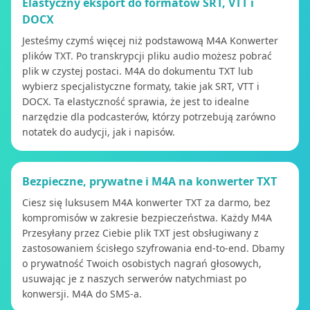
Elastyczny eksport do formatów SRT, VTT i
DOCX
Jesteśmy czymś więcej niż podstawową M4A Konwerter
plików TXT. Po transkrypcji pliku audio możesz pobrać
plik w czystej postaci. M4A do dokumentu TXT lub
wybierz specjalistyczne formaty, takie jak SRT, VTT i
DOCX. Ta elastyczność sprawia, że ​​jest to idealne
narzędzie dla podcasterów, którzy potrzebują zarówno
notatek do audycji, jak i napisów.
Bezpieczne, prywatne i M4A na konwerter TXT
Ciesz się luksusem M4A konwerter TXT za darmo, bez
kompromisów w zakresie bezpieczeństwa. Każdy M4A
Przesyłany przez Ciebie plik TXT jest obsługiwany z
zastosowaniem ścisłego szyfrowania end-to-end. Dbamy
o prywatność Twoich osobistych nagrań głosowych,
usuwając je z naszych serwerów natychmiast po
konwersji. M4A do SMS-a.