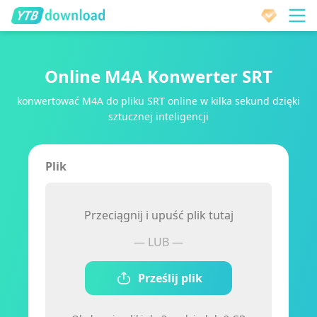
Online M4A Konwerter SRT
konwertować M4A do pliku SRT online w kilka sekund dzięki
sztucznej inteligencji
Plik
Przeciągnij i upuść plik tutaj
— LUB —
Prześlij plik