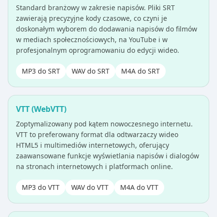
Standard branżowy w zakresie napisów. Pliki SRT
zawierają precyzyjne kody czasowe, co czyni je
doskonałym wyborem do dodawania napisów do filmów
w mediach społecznościowych, na YouTube i w
profesjonalnym oprogramowaniu do edycji wideo.
MP3 do SRT
WAV do SRT
M4A do SRT
VTT (WebVTT)
Zoptymalizowany pod kątem nowoczesnego internetu.
VTT to preferowany format dla odtwarzaczy wideo
HTML5 i multimediów internetowych, oferujący
zaawansowane funkcje wyświetlania napisów i dialogów
na stronach internetowych i platformach online.
MP3 do VTT
WAV do VTT
M4A do VTT