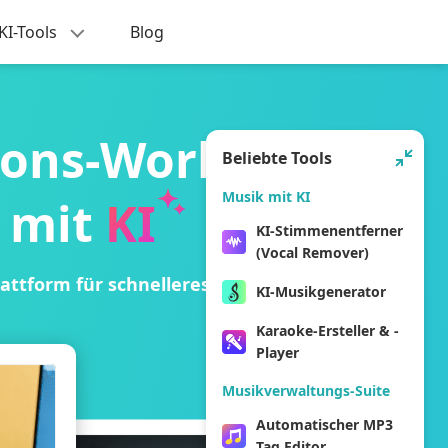
KI-Tools
Blog
tions-Workflow
Beliebte Tools
Musik mit KI
 mit
KI
KI-Stimmenentferner
(Vocal Remover)
-Plattform für schnelleres Content-Wachstum.
KI-Musikgenerator
Karaoke-Ersteller & -
Player
Musikverwaltungs-Suite
Automatischer MP3
Tag Editor