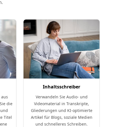
n.
Inhaltsschreiber
Le
e aus
Verwandeln Sie Audio- und
Erstelle
Sie die
Videomaterial in Transkripte,
Zus
 und
Gliederungen und KI-optimierte
struktu
e Titel
Artikel für Blogs, soziale Medien
Vid
bene
und schnelleres Schreiben.