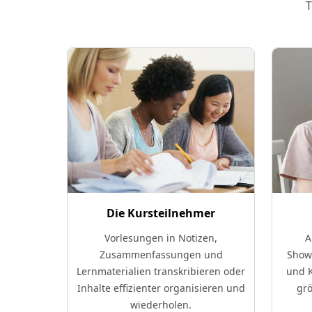
T
Die Kursteilnehmer
eos,
Vorlesungen in Notizen,
A
ieder,
Zusammenfassungen und
Show
Tags und
Lernmaterialien transkribieren oder
und K
eistung,
Inhalte effizienter organisieren und
grö
sen.
wiederholen.