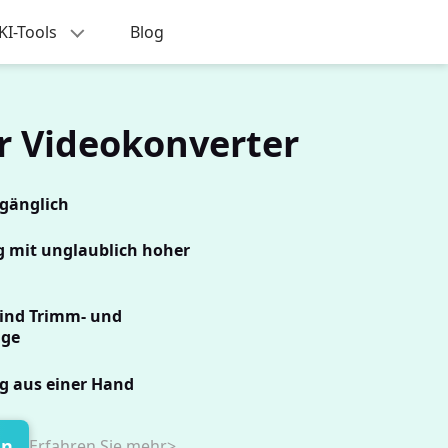
KI-Tools
Blog
er Videokonverter
ugänglich
g mit unglaublich hoher
sind Trimm- und
ge
g aus einer Hand
en
Erfahren Sie mehr>