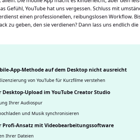
t allein. Die mobile App macht es kinderleicht, aber dein le
as Gefühl, YouTube hat uns vergessen. Schluss mit umstän
dienst einen professionellen, reibungslosen Workflow. Bis
ck zu geben, den sie verdienen? Dann lass uns endlich die
ile-App-Methode auf dem Desktop nicht ausreicht
lizenzierung von YouTube für Kurzfilme verstehen
r Desktop-Upload im YouTube Creator Studio
ung Ihrer Audiospur
 hochladen und Musik synchronisieren
r Profi-Ansatz mit Videobearbeitungssoftware
en Ihrer Dateien