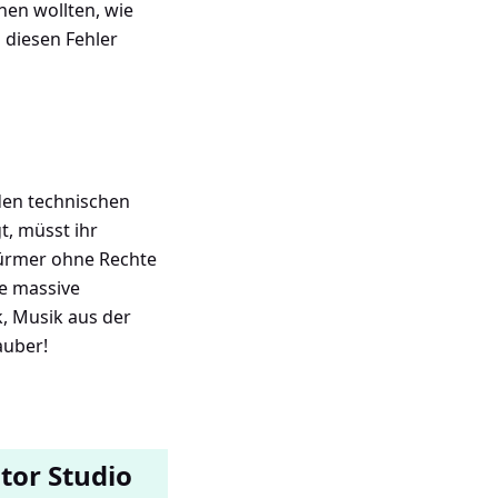
rnen wollten, wie
 diesen Fehler
den technischen
t, müsst ihr
türmer ohne Rechte
ne massive
k, Musik aus der
auber!
tor Studio