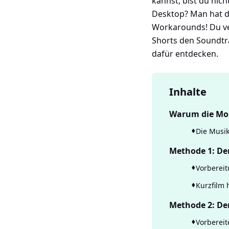
kannst, bist du nich
Desktop? Man hat d
Workarounds! Du ver
Shorts den Soundtra
dafür entdecken.
Inhalte
Warum die Mob
Die Musik
Methode 1: De
Vorbereit
Kurzfilm
Methode 2: De
Vorbereit