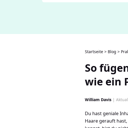
Startseite
>
Blog
>
Pra
So fügen
wie ein 
William Davis
| Aktual
Du hast geniale Inh
Haare gerauft hast,