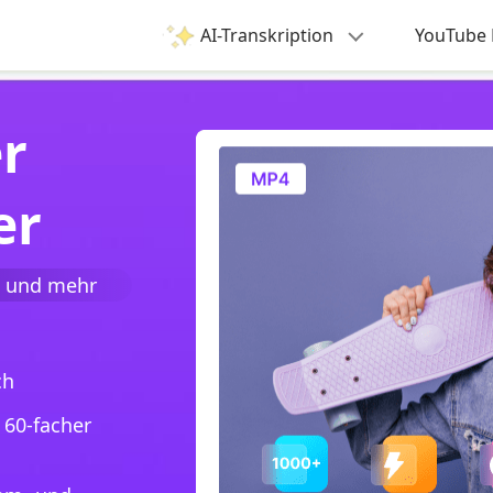
AI-Transkription
YouTube 
er
er
 und mehr
ch
 60-facher