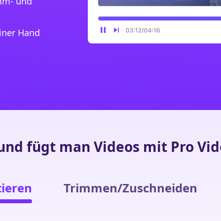
imm- und
iner Hand
 und fügt man Videos mit Pro V
ieren
Trimmen/Zuschneiden