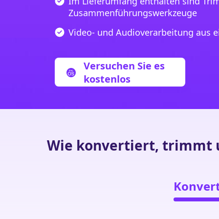
Im Lieferumfang enthalten sind Tr
Zusammenführungswerkzeuge
Video- und Audioverarbeitung aus e
Versuchen Sie es
kostenlos
Wie konvertiert, trimmt
Konvert