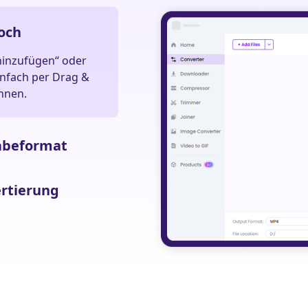
hoch
 hinzufügen“ oder
infach per Drag &
nnen.
gabeformat
ertierung