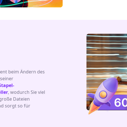
zient beim Ändern des
seiner
Stapel-
ller
, wodurch Sie viel
 große Dateien
d sorgt so für