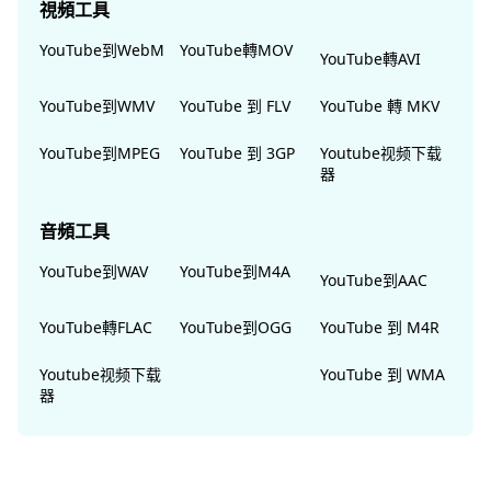
視頻工具
YouTube到WebM
YouTube轉MOV
YouTube轉AVI
YouTube到WMV
YouTube 到 FLV
YouTube 轉 MKV
YouTube到MPEG
YouTube 到 3GP
Youtube视频下载
器
音頻工具
YouTube到WAV
YouTube到M4A
YouTube到AAC
YouTube轉FLAC
YouTube到OGG
YouTube 到 M4R
Youtube视频下载
YouTube 到 WMA
器