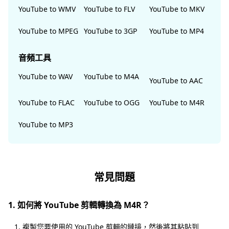
YouTube to WMV
YouTube to FLV
YouTube to MKV
YouTube to MPEG
YouTube to 3GP
YouTube to MP4
音頻工具
YouTube to WAV
YouTube to M4A
YouTube to AAC
YouTube to FLAC
YouTube to OGG
YouTube to M4R
YouTube to MP3
常見問題
1. 如何將 YouTube 剪輯轉換為 M4R？
1. 複製您要使用的 YouTube 剪輯的鏈接，然後將其粘貼到