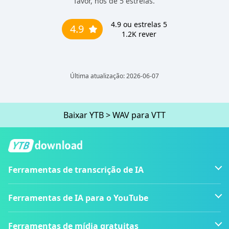
favor, nos dê 5 estrelas.
4.9
ou estrelas 5
4.9
1.2K
rever
Última atualização: 2026-06-07
Baixar YTB
>
WAV para VTT
Ferramentas de transcrição de IA
Ferramentas de IA para o YouTube
Ferramentas de mídia gratuitas