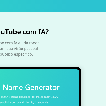
ouTube com IA?
ube com IA ajuda todos
com sua visão pessoal
público específico.