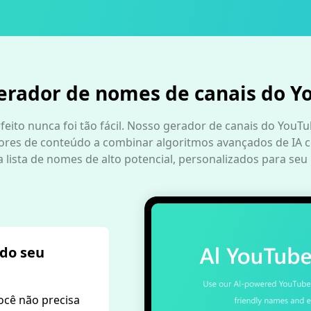
erador de nomes de canais do Y
eito nunca foi tão fácil. Nosso gerador de canais do YouT
dores de conteúdo a combinar algoritmos avançados de IA 
lista de nomes de alto potencial, personalizados para seu 
 do seu
ocê não precisa