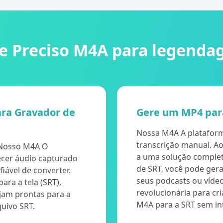
e Preciso M4A para legend
ara Gravador de
Gere um MP4 par
Nossa M4A A plataform
transcrição manual. Ao
 Nosso M4A O
a uma solução complet
ecer áudio capturado
de SRT, você pode ger
iável de converter.
seus podcasts ou víde
ara a tela (SRT),
revolucionária para c
jam prontas para a
M4A para a SRT sem int
uivo SRT.