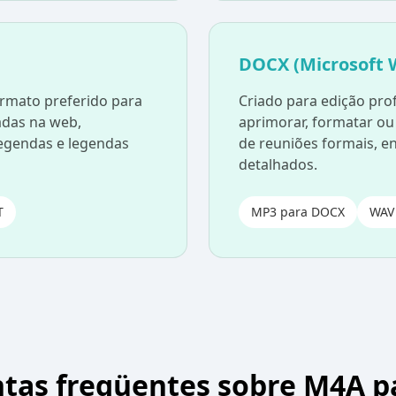
DOCX (Microsoft 
rmato preferido para
Criado para edição pro
adas na web,
aprimorar, formatar ou 
legendas e legendas
de reuniões formais, en
detalhados.
T
MP3 para DOCX
WAV
tas freqüentes sobre M4A p