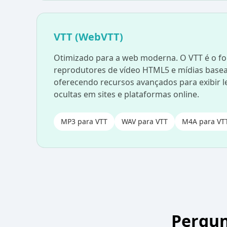
VTT (WebVTT)
Otimizado para a web moderna. O VTT é o fo
reprodutores de vídeo HTML5 e mídias base
oferecendo recursos avançados para exibir 
ocultas em sites e plataformas online.
MP3 para VTT
WAV para VTT
M4A para VT
Pergun