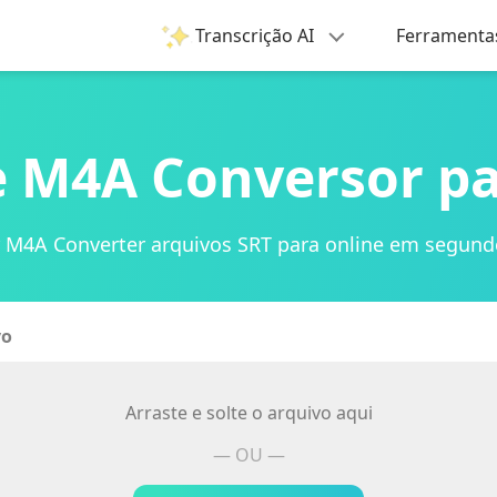
Transcrição AI
Ferramenta
e M4A Conversor pa
 M4A Converter arquivos SRT para online em segun
vo
Arraste e solte o arquivo aqui
— OU —