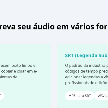
reva seu áudio em vários fo
SRT (Legenda Sub
recem texto limpo e
O padrão da indústria 
 copiar e colar em e-
códigos de tempo preci
blemas de
adicionar legendas a ví
profissionais de edição
T
MP3 para SRT
WAV p