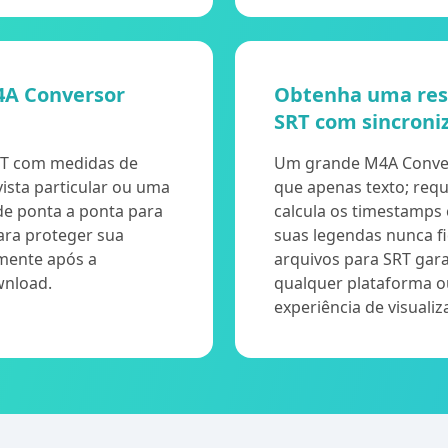
4A Conversor
Obtenha uma resp
SRT com sincroni
RT com medidas de
Um grande M4A Conver
vista particular ou uma
que apenas texto; req
 de ponta a ponta para
calcula os timestamps
ara proteger sua
suas legendas nunca f
amente após a
arquivos para SRT gara
wnload.
qualquer plataforma o
experiência de visualiz