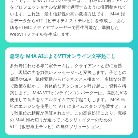
ットです。 M4A VTTコンバーターは、これらの圧縮ファイル
をプロフェッショナルな精度で処理するように微調整されて
います。これは、最も信頼性の高い変換方法です。 M4A 録
音データからVTT（ビデオテキストテレビ）を作成し、あら
ゆるHTML5メディアプレーヤーで再生可能な、準拠した
WebVTTファイルを生成します。
急速な M4A AIによるVTTオンライン文字起こし
多分野にわたる専門家チームは、クライアントと密に連携
し、現場の声を力強いメッセージへと変換します。子どもの
保護やGBV、気候変動からビジネスと人権まで、多様な分野
で政策を動かし、具体的なアクションを呼び起こす資料を構
築します。 M4A VTTオンラインコンバーターは、高度なAIを
使用して音声をリアルタイムで文字起こしします。 M4A 当
社のエンジンを使用して VTT にタイムスタンプを渡すと、ミ
リ秒単位の精度が保証されます。この高速処理により、究極
の M4A 締め切りが迫っているクリエイターのための、
VTT（仮想卓上テレビ）の無料ソリューション。