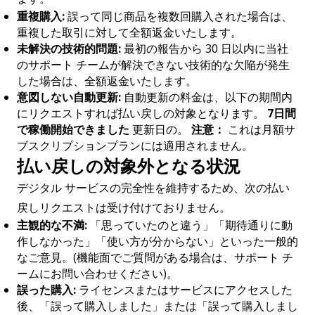
重複購入:
誤って同じ商品を複数回購入された場合は、
重複した取引に対して全額返金いたします。
未解決の技術的問題:
最初の報告から 30 日以内に当社
のサポート チームが解決できない技術的な欠陥が発生
した場合は、全額返金いたします。
意図しない自動更新:
自動更新の料金は、以下の期間内
にリクエストすれば払い戻しの対象となります。
7日間
で稼働開始できました
更新日の。
注意：
これは月額サ
ブスクリプションプランには適用されません。
払い戻しの対象外となる状況
デジタル サービスの完全性を維持するため、次の払い
戻しリクエストは受け付けておりません。
主観的な不満:
「思っていたのと違う」「期待通りに動
作しなかった」「使い方が分からない」といった一般的
なご意見。(機能面でご質問がある場合は、サポート チ
ームにお問い合わせください)。
誤った購入:
ライセンスまたはサービスにアクセスした
後、「誤って購入しました」または「誤って購入しまし