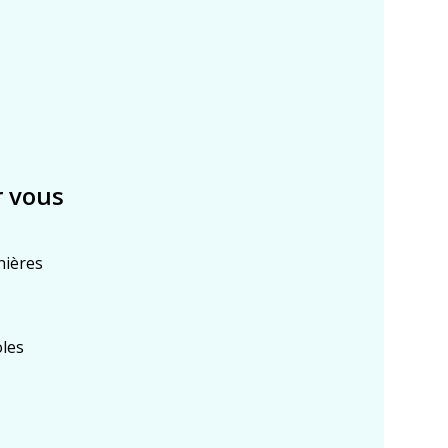
r vous
nières
les