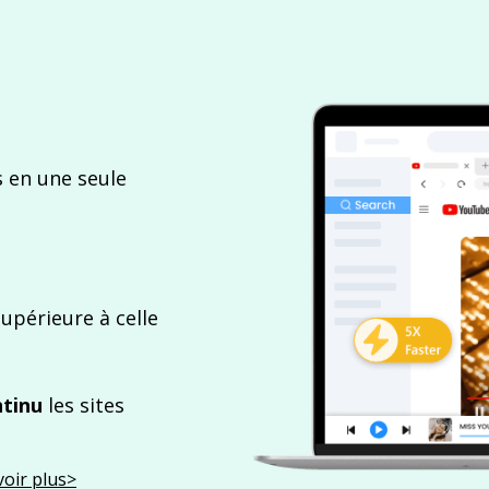
s en une seule
upérieure à celle
ntinu
les sites
voir plus>