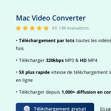
Mac Video Converter
4.9, 1.8K évaluations
•
Téléchargement par lots
toutes les vidéo
fois
• Télécharger
320kbps
MP3 &
HD
MP4
•
5X plus rapide
vitesse de téléchargement s
en ligne
• Télécharger depuis
1,000+ diffusion en co
Téléchargement gratuit
En sa