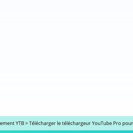
gement YTB
>
Télécharger le téléchargeur YouTube Pro po