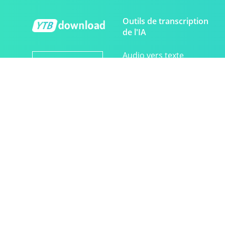
Outils de transcription
de l'IA
Audio vers texte
Français
Discours en texte
Générateur de
transcription YouTube
©
2026
YTBdownload.com
À propos