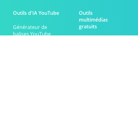
Outils d'IA YouTube
Outils
multimédias
gratuits
Générateur de
balises YouTube
YouTube pour
MP4
Générateur de
titres YouTube
Video
Downloader
Générateur de
noms YouTube
URL vers MP4
Récapitulateur
vidéo YouTube
URL vers MP3
Contact
Termes
Politique