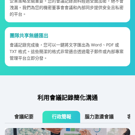
企業策略至關重要。您的會議記錄資料經過全面加密，絕不會
洩漏。我們為您的機密董事會會議和內部同步提供安全且私密
的平台。
團隊共享無縫匯出
會議記錄完成後，您可以一鍵將文字匯出為 Word、PDF 或
TXT 格式。這些簡潔的格式非常適合透過電子郵件或內部專案
管理平台立即分發。
利用會議記錄簡化溝通
會議紀要
行政簡報
腦力激盪會議
客