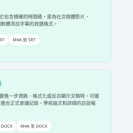
）
準。它包含精確的時間碼，是為社交媒體影片、
片編輯軟體添加字幕的首選格式。
RT
M4A 到 SRT
d）
要進一步潤飾、格式化或反白顯示文稿時，可匯
非常適合正式會議記錄、學術論文和詳細的訪談報
 DOCX
M4A 至 DOCX