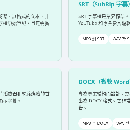
SRT（SubRip 字幕
供簡潔、無格式的文本，非
SRT 字幕檔是業界標
存檔原始筆記，且無需擔
YouTube 和專業影
MP3 到 SRT
WAV 轉 S
DOCX（微軟 Wor
 影片播放器和網路媒體的首
專為專業編輯而設計。需
顯示字幕。
出為 DOCX 格式。它
告。
MP3 至 DOCX
WAV 轉