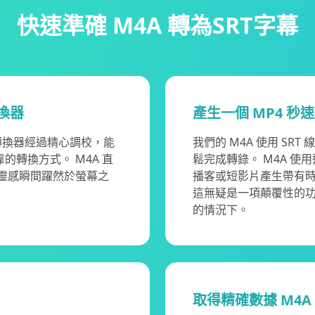
快速準確 M4A 轉為SRT字幕
轉換器
產生一個 MP4 秒速
T轉換器經過精心調校，能
我們的 M4A 使用 S
轉換方式。 M4A 直
鬆完成轉錄。 M4A 使
的靈感瞬間躍然於螢幕之
播客或短影片產生帶有
這無疑是一項顛覆性的功能
的情況下。
取得精確數據 M4A 