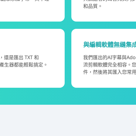
和品質。
與編輯軟體無縫集
，還是匯出 TXT 和
我們匯出的AI字幕與Adobe P
字幕產生器都能輕鬆搞定。
流剪輯軟體完全相容。您
件，然後將其匯入您常