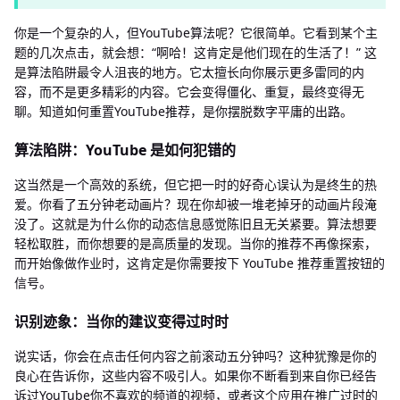
你是一个复杂的人，但YouTube算法呢？它很简单。它看到某个主
题的几次点击，就会想：“啊哈！这肯定是他们现在的生活了！” 这
是算法陷阱最令人沮丧的地方。它太擅长向你展示更多雷同的内
容，而不是更多精彩的内容。它会变得僵化、重复，最终变得无
聊。知道如何重置YouTube推荐，是你摆脱数字平庸的出路。
算法陷阱：YouTube 是如何犯错的
这当然是一个高效的系统，但它把一时的好奇心误认为是终生的热
爱。你看了五分钟老动画片？现在你却被一堆老掉牙的动画片段淹
没了。这就是为什么你的动态信息感觉陈旧且无关紧要。算法想要
轻松取胜，而你想要的是高质量的发现。当你的推荐不再像探索，
而开始像做作业时，这肯定是你需要按下 YouTube 推荐重置按钮的
信号。
识别迹象：当你的建议变得过时时
说实话，你会在点击任何内容之前滚动五分钟吗？这种犹豫是你的
良心在告诉你，这些内容不吸引人。如果你不断看到来自你已经告
诉过YouTube你不喜欢的频道的视频，或者这个应用在推广过时的