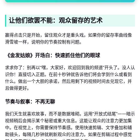
让他们欲罢不能：观众留存的艺术
赢得点击只是开始，留住观众才是重头戏。如果你的留存率曲线像
滑雪坡一样，说明你的节奏控制有问题。
《金发姑娘》开场白：快速抓住他们的眼球
求求你了：别再以“嘿，大家好，欢迎回到我的频道”开头了。没人认
识你！直接切入正题。在前十秒钟就告诉他们将会学到什么或看到
什么。做出一个大胆的承诺，然后用剩下的视频时间去兑现它，并
且做得更好。
节奏与叙事：不再无聊
我们天生就喜欢故事，而不是数据堆砌。运用“开放式结尾”——暗示
视频稍后会揭示某个秘密或重大信息。这能让观众的注意力更加集
中。在视觉上，你需要保持节奏感。使用快速剪辑、文字叠加和辅
助镜头，每隔几秒钟就刷新观众的注意力。如果在剪辑过程中感觉