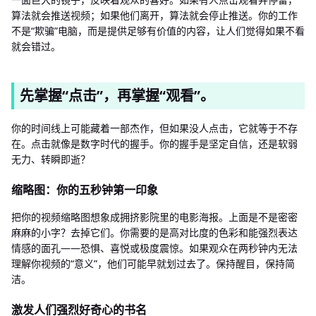
算法就会推送视频；如果他们离开，算法就会停止推送。你的工作
不是“欺骗”电脑，而是提供足够有价值的内容，让人们觉得如果不看
就会错过。
先掌握“点击”，再掌握“观看”。
你的时间线上可能藏着一部杰作，但如果没人点击，它就等于不存
在。点击就像是数字时代的握手。你的握手是坚定自信，还是软弱
无力、转瞬即逝？
缩略图：你的五秒钟第一印象
把你的视频缩略图想象成拥挤影院里的电影海报。上面是不是密密
麻麻的小字？去掉它们。你需要的是高对比度的色彩和能强烈表达
情感的面孔——恐惧、喜悦或极度震惊。如果观众在两秒钟内无法
理解你视频的“意义”，他们可能早就划过去了。保持醒目，保持简
洁。
激发人们强烈好奇​​心的书名