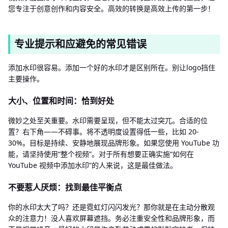
您专注于创意创作和内容安全。高效的转换是高效上传的第一步！
专业提示和应避免的常见错误
添加水印很容易。添加一个好的水印才是区别所在。别让logo挡住
主要操作。
大小、位置和时间：恰到好处
微妙之处至关重要。水印需要呈现，但不能太过突兀。合适的位
置？右下角——不碍事。将不透明度设置得低一些，比如 20-
30%。目标是持续、安静地展现品牌形象。如果您使用 YouTube 功
能，请坚持使用“整个视频”。对于所有想要正确实施“如何在
YouTube 视频中添加水印”的人来说，这是最佳做法。
不要惹人厌烦：找到最佳平衡点
你的水印太大了吗？还是霓虹灯闪闪发光？那你就是在主动分散观
众的注意力！没人喜欢屏幕遮挡。务必注重安全性和品牌形象，而