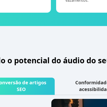
vazamentos.
do o potencial do áudio do se
onversão de artigos
Conformidad
SEO
acessibilid