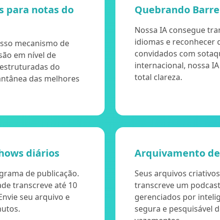
s para notas do
Quebrando Barrei
Nossa IA consegue tra
idiomas e reconhecer d
osso mecanismo de
convidados com sotaq
são em nível de
internacional, nossa I
 estruturadas do
total clareza.
antânea das melhores
hows diários
Arquivamento de
ograma de publicação.
Seus arquivos criativo
ade transcreve até 10
transcreve um podcast
Envie seu arquivo e
gerenciados por intelig
nutos.
segura e pesquisável 