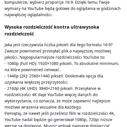
komputerze, wybierz proporcje 16:9. Dzięki temu Twoje
wymiary na YouTube będą gotowe do oglądania w godzinach
największej oglądalności.
Wysoka rozdzielczość kontra ultrawysoka
rozdzielczość
Jaka jest rzeczywista liczba pikseli dla tego formatu 16:9?
Zawsze powinieneś przesyłać plik o najwyższej możliwej
jakości. Najpopularniejsze rozdzielczości YouTube to:
- 1080p (Full HD): 1920×1080 pikseli. To absolutne minimum,
na które powinieneś celować.
- 1440p (2K): 2560×1440 pikseli. Doskonała opcja dla
uzyskania większej przejrzystości.
- 2160p (4K UHD): 3840×2160 pikseli. Przesyłanie w
rozdzielczości 4K daje YouTube więcej danych do
wykorzystania, co oznacza, że ​​może zapewnić najlepsze
możliwe wrażenia wizualne dla każdego.
Pamiętaj, że nawet jeśli prześlesz film w rozdzielczości 4K,
YouTube nadal będzie go generował 1080p, 720pi niższe
wersje są dostępne. Musisz jednak najpierw dostarczyć