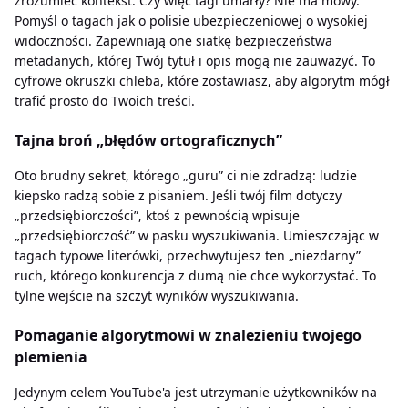
zrozumieć kontekst. Czy więc tagi umarły? Nie ma mowy.
Pomyśl o tagach jak o polisie ubezpieczeniowej o wysokiej
widoczności. Zapewniają one siatkę bezpieczeństwa
metadanych, której Twój tytuł i opis mogą nie zauważyć. To
cyfrowe okruszki chleba, które zostawiasz, aby algorytm mógł
trafić prosto do Twoich treści.
Tajna broń „błędów ortograficznych”
Oto brudny sekret, którego „guru” ci nie zdradzą: ludzie
kiepsko radzą sobie z pisaniem. Jeśli twój film dotyczy
„przedsiębiorczości”, ktoś z pewnością wpisuje
„przedsiębiorczość” w pasku wyszukiwania. Umieszczając w
tagach typowe literówki, przechwytujesz ten „niezdarny”
ruch, którego konkurencja z dumą nie chce wykorzystać. To
tylne wejście na szczyt wyników wyszukiwania.
Pomaganie algorytmowi w znalezieniu twojego
plemienia
Jedynym celem YouTube'a jest utrzymanie użytkowników na