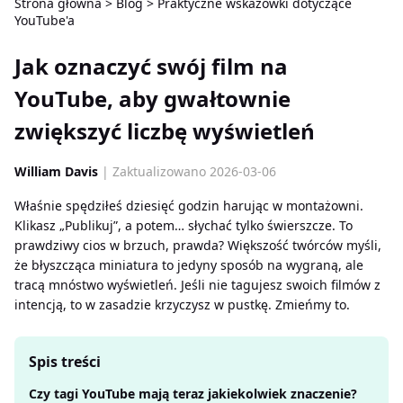
Strona główna
>
Blog
>
Praktyczne wskazówki dotyczące
YouTube'a
Jak oznaczyć swój film na
YouTube, aby gwałtownie
zwiększyć liczbę wyświetleń
William Davis
| Zaktualizowano 2026-03-06
Właśnie spędziłeś dziesięć godzin harując w montażowni.
Klikasz „Publikuj”, a potem… słychać tylko świerszcze. To
prawdziwy cios w brzuch, prawda? Większość twórców myśli,
że błyszcząca miniatura to jedyny sposób na wygraną, ale
tracą mnóstwo wyświetleń. Jeśli nie tagujesz swoich filmów z
intencją, to w zasadzie krzyczysz w pustkę. Zmieńmy to.
Spis treści
Czy tagi YouTube mają teraz jakiekolwiek znaczenie?