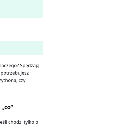
Dlaczego? Spędzają
 potrzebujesz
Pythona, czy
 „co”
śli chodzi tylko o