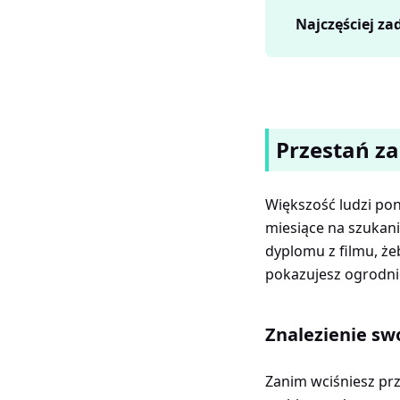
Najczęściej z
Przestań za
Większość ludzi pon
miesiące na szukani
dyplomu z filmu, żeb
pokazujesz ogrodni
Znalezienie sw
Zanim wciśniesz przy