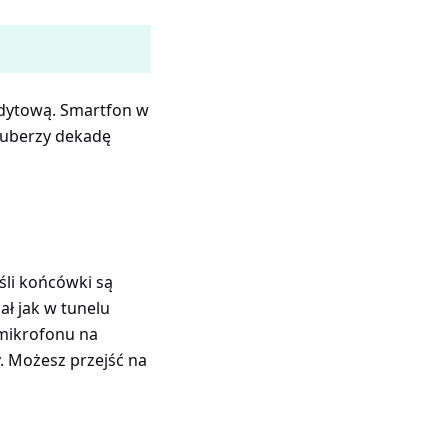
edytową. Smartfon w
outuberzy dekadę
eśli końcówki są
ał jak w tunelu
 mikrofonu na
. Możesz przejść na