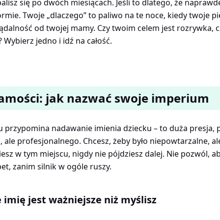
alisz się po dwóch miesiącach. Jeśli to dlatego, że napraw
ormie. Twoje „dlaczego” to paliwo na te noce, kiedy twoje p
ądalność od twojej mamy. Czy twoim celem jest rozrywka, c
Wybierz jedno i idź na całość.
samości: jak nazwać swoje imperium
 przypomina nadawanie imienia dziecku – to duża presja,
 ale profesjonalnego. Chcesz, żeby było niepowtarzalne, al
niesz w tym miejscu, nigdy nie pójdziesz dalej. Nie pozwól, 
et, zanim silnik w ogóle ruszy.
imię jest ważniejsze niż myślisz