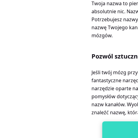
Twoja nazwa to pier
absolutnie nic. Naz
Potrzebujesz nazwy,
nazwę Twojego kanał
mózgów.
Pozwól sztuczn
Jeśli twój mózg prz
fantastyczne narzę
narzędzie oparte na
pomysłów dotyczący
nazw kanałów. Wyob
znaleźć nazwę, któr