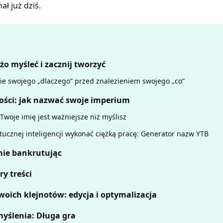
ł już dziś.
żo myśleć i zacznij tworzyć
ie swojego „dlaczego” przed znalezieniem swojego „co”
ości: jak nazwać swoje imperium
Twoje imię jest ważniejsze niż myślisz
tucznej inteligencji wykonać ciężką pracę: Generator nazw YTB
 nie bankrutując
y treści
oich klejnotów: edycja i optymalizacja
myślenia: Długa gra