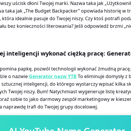
wszy uścisk dłoni Twojej marki. Nazwa taka jak „Użytkown
wa taka jak „The Budget Backpacker” opowiada historię w t
 która idealnie pasuje do Twojej niszy. Czy ktoś potrafi p
u bez konieczności literowania? Jeśli odpowiedź brzmi „ni
ej inteligencji wykonać ciężką pracę: Genera
ypomina papkę, pozwól technologii wykonać żmudną pracę. 
dzie o nazwie
Generator nazw YTB
To eliminuje domysły z 
 sztucznej inteligencji, do którego wystarczy wpisać kilka 
ch Twojej niszy. Bum! Natychmiast wygeneruje listę kreaty
raź sobie to jako darmowy zespół marketingowy w kieszeni
a naprawdę trafi do Twojej grupy docelowej.