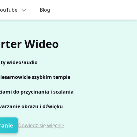
 YouTube
Blog
rter Wideo
aty wideo/audio
niesamowicie szybkim tempie
iami do przycinania i scalania
arzanie obrazu i dźwięku
ranie
Dowiedz się więcej>