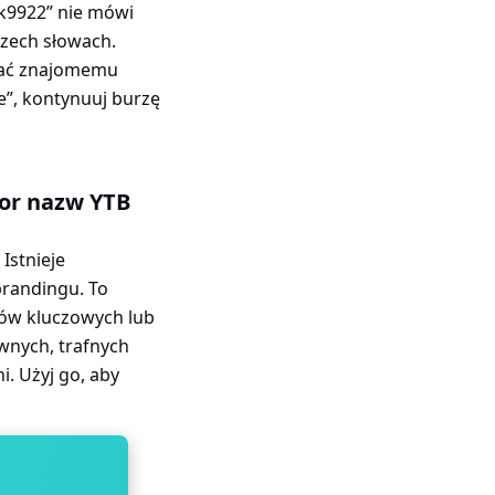
ik9922” nie mówi
rzech słowach.
odać znajomemu
e”, kontynuuj burzę
tor nazw YTB
Istnieje
brandingu. To
słów kluczowych lub
wnych, trafnych
. Użyj go, aby