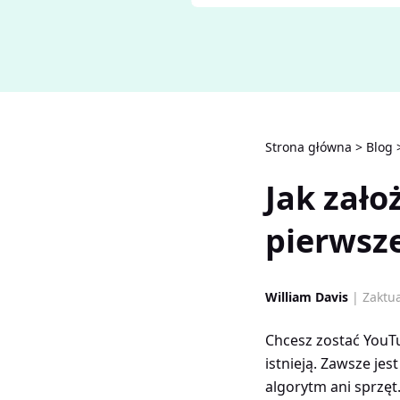
Strona główna
>
Blog
Jak zało
pierwsz
William Davis
| Zaktu
Chcesz zostać YouTu
istnieją. Zawsze jes
algorytm ani sprzęt.