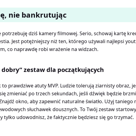
ię, nie bankrutując
 potrzebuję dziś kamery filmowej. Serio, schowaj kartę kr
estia. Jest potężniejszy niż ten, którego używali najlepsi y
ym, co naprawdę robi wrażenie na widzach.
 dobry” zestaw dla początkujących
 to prawdziwe atuty MVP. Ludzie tolerują ziarnisty obraz, j
się zmieniać po trzech sekundach, jeśli dźwięk będzie brzmi
najdź okno, aby zapewnić naturalne światło. Użyj taniego
rzewodowych słuchawek dousznych. To Twój zestaw startowy
dy tylko udowodnisz, że faktycznie będziesz się go trzymać.