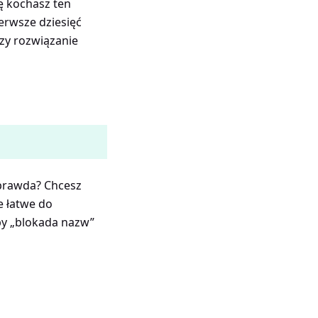
dę kochasz ten
ierwsze dziesięć
zy rozwiązanie
 prawda? Chcesz
e łatwe do
aby „blokada nazw”