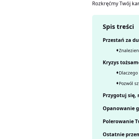
Rozkręćmy Twój kana
Spis treści
Przestań za du
Znalezien
Kryzys tożsam
Dlaczego 
Pozwól sz
Przygotuj się,
Opanowanie gr
Polerowanie Tw
Ostatnie prze