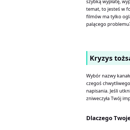
szybką wypłatę, wyp
temat, to jesteś w f
filmów ma tylko ogl
palącego problemu? 
Kryzys toż
Wybór nazwy kanału
czegoś chwytliwego,
napisania. Jeśli utk
zniweczyła Twój imp
Dlaczego Twoje 