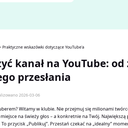
>
Praktyczne wskazówki dotyczące YouTube'a
żyć kanał na YouTube: od 
ego przesłania
alizowano 2026-03-06
berem? Witamy w klubie. Nie przejmuj się milionami twórcó
t miejsce na świeży głos – a konkretnie na Twój. Największą 
 To przycisk „Publikuj”. Przestań czekać na „idealny” moment