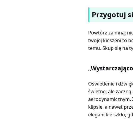
Przygotuj s
Powtórz za mną: nie
twojej kieszeni to b
temu. Skup się na t
„Wystarczająco
Oświetlenie i dźwięk
świetne, ale zaczną 
aerodynamicznym. Z
klipsie, a nawet p
eleganckie szkło, g