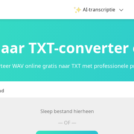
AI-transcriptie
aar TXT-converter 
teer WAV online gratis naar TXT met professionele pr
nd
Sleep bestand hierheen
— OF —