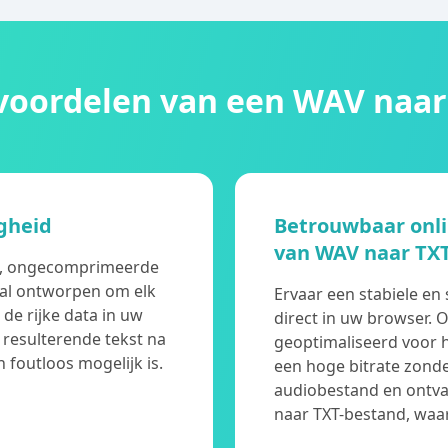
 voordelen van een WAV naar
gheid
Betrouwbaar onli
van WAV naar TX
e, ongecomprimeerde
aal ontworpen om elk
Ervaar een stabiele en
de rijke data in uw
direct in uw browser. 
 resulterende tekst na
geoptimaliseerd voor 
foutloos mogelijk is.
een hoge bitrate zond
audiobestand en ontva
naar TXT-bestand, waar