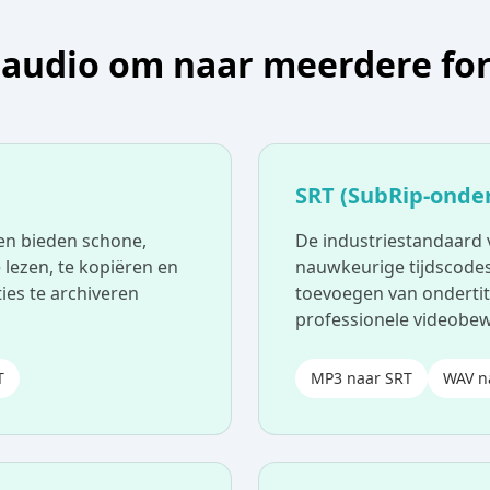
 audio om naar meerdere fo
SRT (SubRip-onder
den bieden schone,
De industriestandaard 
 lezen, te kopiëren en
nauwkeurige tijdscodes
ies te archiveren
toevoegen van ondertit
professionele videobe
T
MP3 naar SRT
WAV n