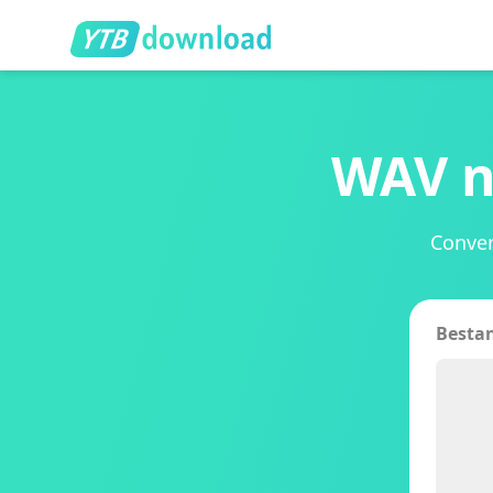
WAV n
Conver
Besta