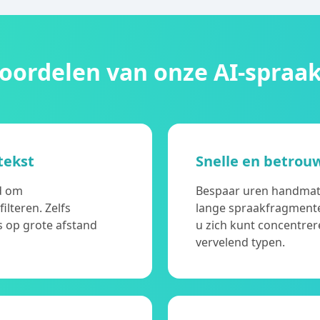
voordelen van onze AI-spraak
tekst
Snelle en betrou
nd om
Bespaar uren handmati
lteren. Zelfs
lange spraakfragmente
s op grote afstand
u zich kunt concentrer
vervelend typen.