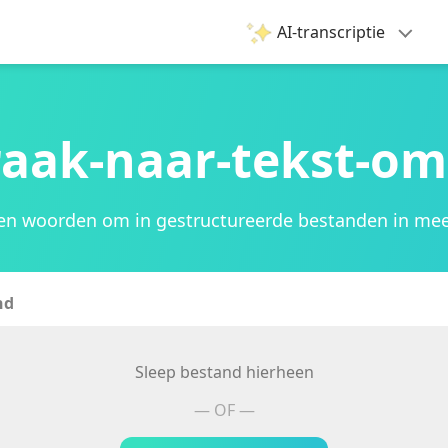
AI-transcriptie
raak-naar-tekst-om
en woorden om in gestructureerde bestanden in meer
nd
Sleep bestand hierheen
— OF —