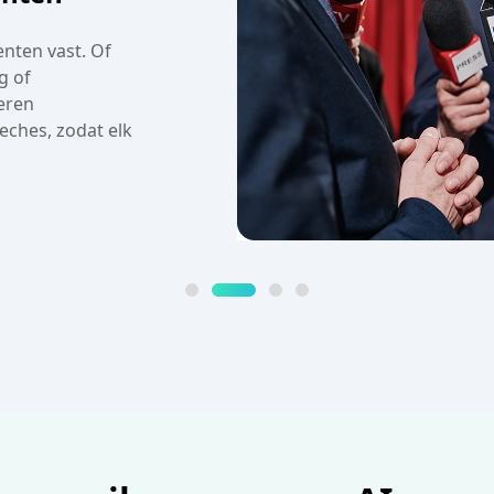
nten vast. Of
g of
eren
ches, zodat elk