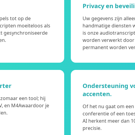
Privacy en beveil
pels tot op de
Uw gegevens zijn allee
cripten moeiteloos als
handmatige diensten wa
ct gesynchroniseerde
is onze audiotranscrip
en.
worden verwerkt door
permanent worden ver
rter
Ondersteuning vo
accenten.
zomaar een tool; hij
V, en M4Awaardoor je
Of het nu gaat om een 
den.
conferentie of een toe
AI herkent meer dan 10
precisie.