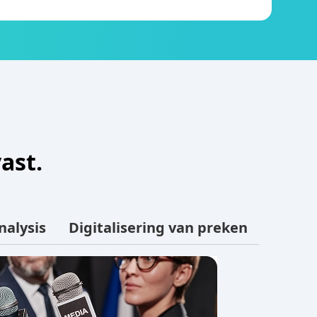
ast.
alysis
Digitalisering van preken
Performa