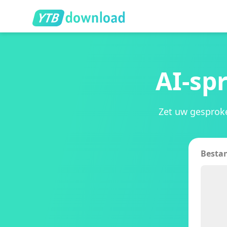
AI-sp
Zet uw gesprok
Besta