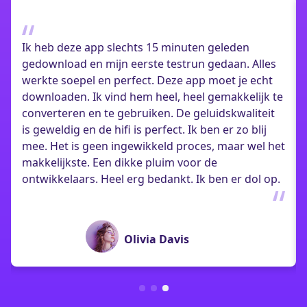
Bedankt voor het maken van deze software. Dez
app verdient vijf sterren. Ik heb verschillende
Alles
videoformaatconverters geprobeerd en dit is tot
echt
nu toe de beste. De conversiesnelheid is
ijk te
verbazingwekkend snel en er is geen verlies van
teit
videokwaliteit na de conversie. De extra functies
lij
voor bijsnijden en samenvoegen zijn een enorm
el het
bonus. Ik kan zien dat de ontwikkelaar echt zijn
best heeft gedaan om dit te maken. Een echte
l op.
aanrader.
Andrew Thompson