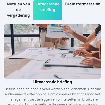
Notulen van
Uitvoerende
Brainstormsessies
Klant
de
briefing
vergadering
Uitvoerende briefing
Beslissingen op hoog niveau worden snel genomen. Gebruik
audio-naar-teksttechnologie om complexe briefings voor het
management vast te leggen en om te zetten in bruikbare
inzichten. Een tekstuele vastlegging stelt assistenten en