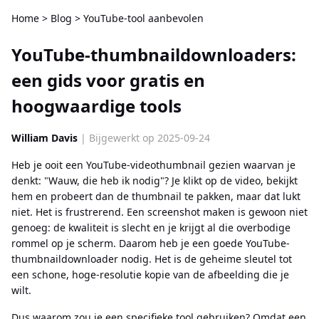
Home
>
Blog
>
YouTube-tool aanbevolen
YouTube-thumbnaildownloaders:
een gids voor gratis en
hoogwaardige tools
William Davis
| Bijgewerkt op 2025-09-24
Heb je ooit een YouTube-videothumbnail gezien waarvan je
denkt: "Wauw, die heb ik nodig"? Je klikt op de video, bekijkt
hem en probeert dan de thumbnail te pakken, maar dat lukt
niet. Het is frustrerend. Een screenshot maken is gewoon niet
genoeg: de kwaliteit is slecht en je krijgt al die overbodige
rommel op je scherm. Daarom heb je een goede YouTube-
thumbnaildownloader nodig. Het is de geheime sleutel tot
een schone, hoge-resolutie kopie van de afbeelding die je
wilt.
Dus waarom zou je een specifieke tool gebruiken? Omdat een