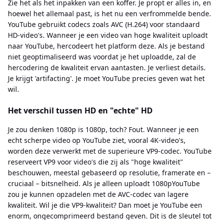
Zie het als het inpakken van een koffer. Je propt er alles in, en
hoewel het allemaal past, is het nu een verfrommelde bende.
YouTube gebruikt codecs zoals AVC (H.264) voor standaard
HD-video's. Wanneer je een video van hoge kwaliteit uploadt
naar YouTube, hercodeert het platform deze. Als je bestand
niet geoptimaliseerd was voordat je het uploadde, zal de
hercodering de kwaliteit ervan aantasten. Je verliest details.
Je krijgt 'artifacting'. Je moet YouTube precies geven wat het
wil.
Het verschil tussen HD en "echte" HD
Je zou denken 1080p is 1080p, toch? Fout. Wanneer je een
echt scherpe video op YouTube ziet, vooral 4K-video's,
worden deze verwerkt met de superieure VP9-codec. YouTube
reserveert VP9 voor video's die zij als "hoge kwaliteit"
beschouwen, meestal gebaseerd op resolutie, framerate en –
cruciaal – bitsnelheid. Als je alleen uploadt 1080pYouTube
zou je kunnen opzadelen met de AVC-codec van lagere
kwaliteit. Wil je die VP9-kwaliteit? Dan moet je YouTube een
enorm, ongecomprimeerd bestand geven. Dit is de sleutel tot