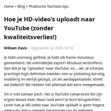
Home
>
Blog
>
Praktische YouTube-tips
Hoe je HD-video's uploadt naar
YouTube (zonder
kwaliteitsverlies!)
William Davis
| Bijgewerkt op 2025-10-16
Je hebt urenlang gefilmd. Je hebt elk frame minutieus
gemonteerd. De uiteindelijke export? Absoluut verbluffend.
Dan klik je op 'Uploaden' naar YouTube, en... oei. Je scherpe,
prachtige high-definition beelden zien er plotseling korrelig,
modderig en eerlijk gezegd, uit als aardappelsalade. Klinkt
dat bekend? We hebben het allemaal wel eens meegemaakt.
Dit is niet zomaar pech. Het is YouTube-compressie die zijn
ergste kwaad doet. Maar raad eens? Je kunt terugvechten.
Leren hoe je HD-video naar YouTube uploadt is geen hogere
wiskunde; het is gewoon het kennen van de geheime