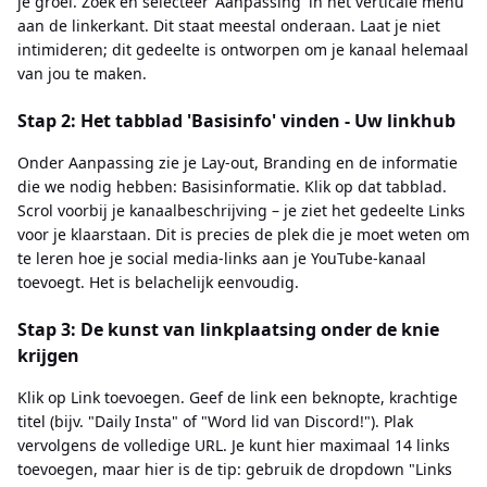
je groei. Zoek en selecteer 'Aanpassing' in het verticale menu
aan de linkerkant. Dit staat meestal onderaan. Laat je niet
intimideren; dit gedeelte is ontworpen om je kanaal helemaal
van jou te maken.
Stap 2: Het tabblad 'Basisinfo' vinden - Uw linkhub
Onder Aanpassing zie je Lay-out, Branding en de informatie
die we nodig hebben: Basisinformatie. Klik op dat tabblad.
Scrol voorbij je kanaalbeschrijving – je ziet het gedeelte Links
voor je klaarstaan. Dit is precies de plek die je moet weten om
te leren hoe je social media-links aan je YouTube-kanaal
toevoegt. Het is belachelijk eenvoudig.
Stap 3: De kunst van linkplaatsing onder de knie
krijgen
Klik op Link toevoegen. Geef de link een beknopte, krachtige
titel (bijv. "Daily Insta" of "Word lid van Discord!"). Plak
vervolgens de volledige URL. Je kunt hier maximaal 14 links
toevoegen, maar hier is de tip: gebruik de dropdown "Links