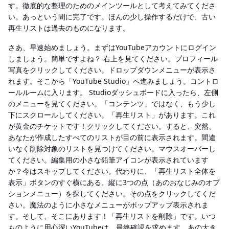
す。徹底的な整理のためのメインツールとして考えてみてくださ
い。あっという間に完了です。ほんの少し操作するだけで、古い
再生リストは過去のものになります。
さあ、早速始めましょう。まずはYouTubeアカウントにログイン
しましょう。簡単ですよね？ 右上を見てください。プロフィール
写真をクリックしてください。ドロップダウンメニューが表示さ
れます。そこから「YouTube Studio」へ進みましょう。コントロ
ールルームに入ります。 Studioダッシュボードに入ったら、左側
のメニューを見てください。「コンテンツ」ではなく、もう少し
下にスクロールしてください。「再生リスト」があります。これ
が黄金のチケットです！クリックしてください。すると、突然、
あなたが作成したすべてのリストが目の前に表示されます。間違
いなく削除対象のリストを見つけてください。マウスオーバーし
てください。編集用の小さな鉛筆アイコンが表示されています
か？今はスキップしてください。代わりに、「再生リスト全体を
表示」ボタンのすぐ横にある、縦に3つの点（あのおなじみのオプ
ションメニュー）を探してください。その点をクリックしてくだ
さい。魔法のように小さなメニューがポップアップ表示されま
す。そして、そこにあります！「再生リストを削除」です。いつ
ものように用心深いYouTubeは、最終確認を求めます。あの大き