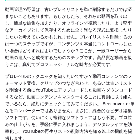
動画管理の野望は、古いプレイリストを単に削除するだけでは済
まないこともあります。もしかしたら、それらの動画を取り出
し、簡単な編集を加えたり、オフラインで視聴したり、より堅牢
なアーカイブとして保存するために全く異なる形式に変換したり
したいと考えているかもしれません。プレイリストを削除するの
は一つのステップですが、コンテンツを本当にコントロールした
い場合はどうすればよいでしょうか？ここが、一般ユーザーから
動画の達人へと成長するためのステップです。高品質な動画を扱
うには、真剣でプロフェッショナルな味方が必要です。
プロレベルのテクニックを知りたいですか？動画コンテンツのフ
ォーマット変換、クリップのつなぎ合わせ、あるいは古いリスト
を削除する前にYouTubeにアップロードした動画をダウンロード
するなど、動画コンテンツをマスターすることに真剣に取り組ん
でいるなら、絶対にチェックしてみてください。 Beeconverter単
なるコンバーターではありません。まさに、総合的なビデオ編集
ソフトです。使いにくく複雑なソフトウェアはもう不要。プロ並
みの仕上がりを、手軽に手に入れましょう。デジタルライフを効
率化し、YouTubeの再生リストの削除方法を知る以上の機能を提
供します。