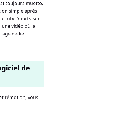
est toujours muette,
tion simple après
YouTube Shorts sur
 une vidéo où la
ntage dédié.
giciel de
et l'émotion, vous