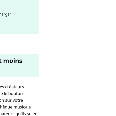
charger
t moins
es créateurs
ve le bouton
on sur votre
othèque musicale
nateurs qu'ils soient