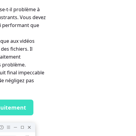
se-t-il problème à
ustrants. Vous devez
si performant que
ique aux vidéos
es fichiers. Il
faitement
ns problème.
uit final impeccable
Ne négligez pas
tuitement