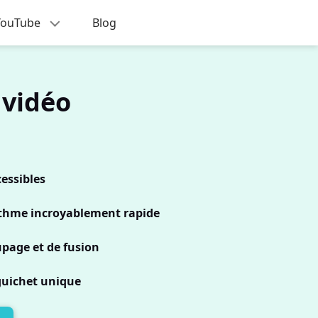
 YouTube
Blog
 vidéo
essibles
rythme incroyablement rapide
upage et de fusion
guichet unique