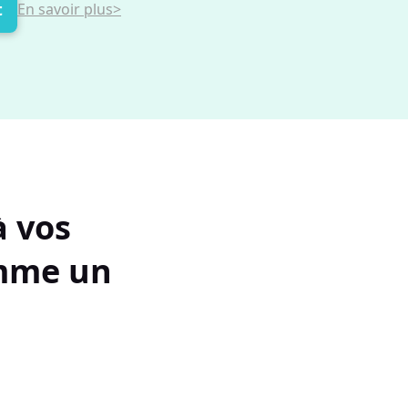
t
En savoir plus>
à vos
omme un