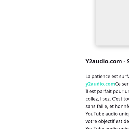
Y2audio.com - S
La patience est surf
y2audio.com
Ce ser
Il est parfait pour u
collez, lisez. C'est 
sans faille, et hon
YouTube audio uniqu
votre objectif est d
YouTube audio uniq