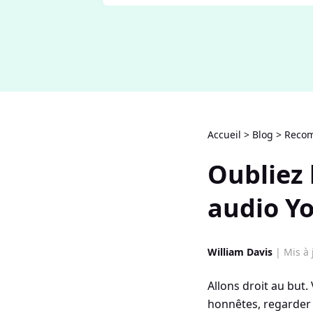
Accueil
>
Blog
>
Recom
Oubliez l
audio Y
William Davis
| Mis à 
Allons droit au but.
honnêtes, regarder 