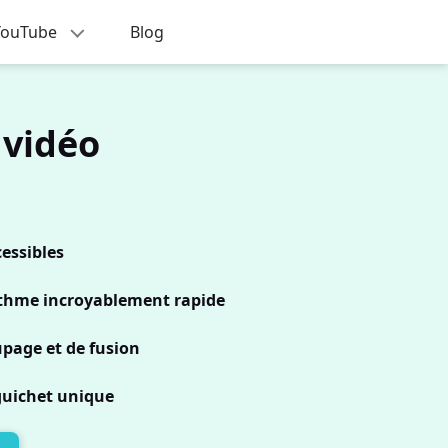
 YouTube
Blog
 vidéo
essibles
rythme incroyablement rapide
upage et de fusion
guichet unique