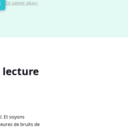
t
En savoir plus>
e lecture
l. Et soyons
eures de bruits de