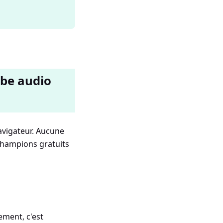
ube audio
navigateur. Aucune
 champions gratuits
ement, c'est