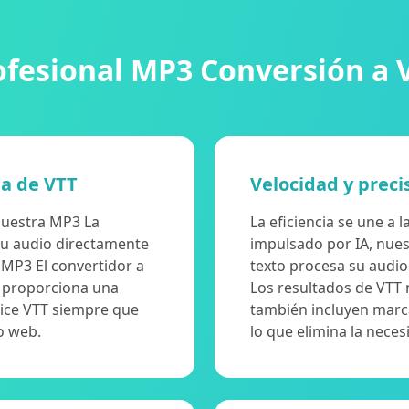
ofesional MP3 Conversión a 
ea de VTT
Velocidad y preci
 Nuestra MP3 La
La eficiencia se une a
su audio directamente
impulsado por IA, nue
 MP3 El convertidor a
texto procesa su audio
ue proporciona una
Los resultados de VTT 
lice VTT siempre que
también incluyen marc
o web.
lo que elimina la nece