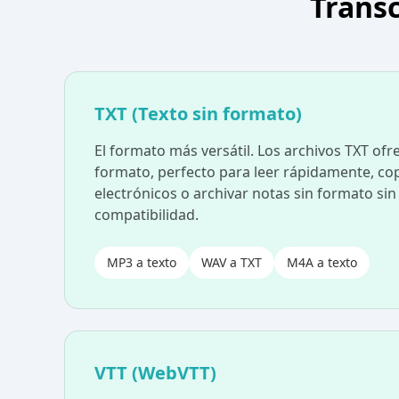
Transc
TXT (Texto sin formato)
El formato más versátil. Los archivos TXT ofre
formato, perfecto para leer rápidamente, cop
electrónicos o archivar notas sin formato si
compatibilidad.
MP3 a texto
WAV a TXT
M4A a texto
VTT (WebVTT)