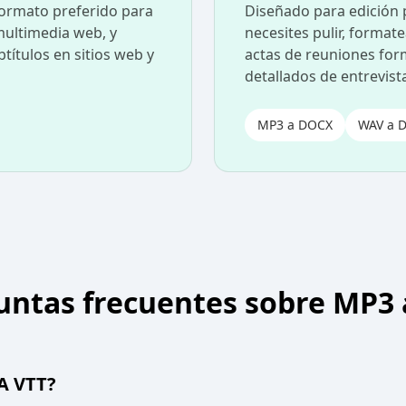
formato preferido para
Diseñado para edición 
ultimedia web, y
necesites pulir, formate
ítulos en sitios web y
actas de reuniones for
detallados de entrevist
MP3 a DOCX
WAV a 
untas frecuentes sobre MP3 
A VTT?