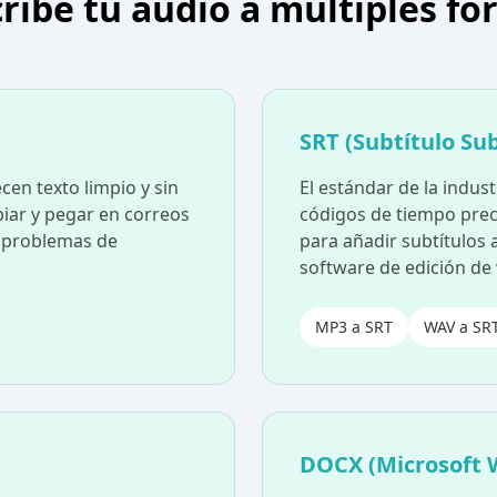
ribe tu audio a múltiples f
SRT (Subtítulo Su
cen texto limpio y sin
El estándar de la indust
iar y pegar en correos
códigos de tiempo preci
n problemas de
para añadir subtítulos 
software de edición de 
MP3 a SRT
WAV a SR
DOCX (Microsoft 