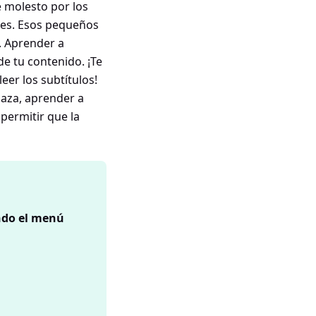
e molesto por los
des. Esos pequeños
a. Aprender a
e tu contenido. ¡Te
er los subtítulos!
laza, aprender a
 permitir que la
ndo el menú