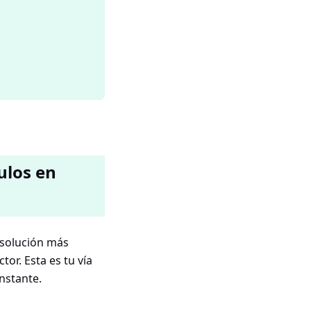
ulos en
 solución más
tor. Esta es tu vía
nstante.