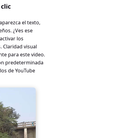
clic
aparezca el texto,
eños. ¿Ves ese
activar los
. Claridad visual
te para este video.
ción predeterminada
ulos de YouTube