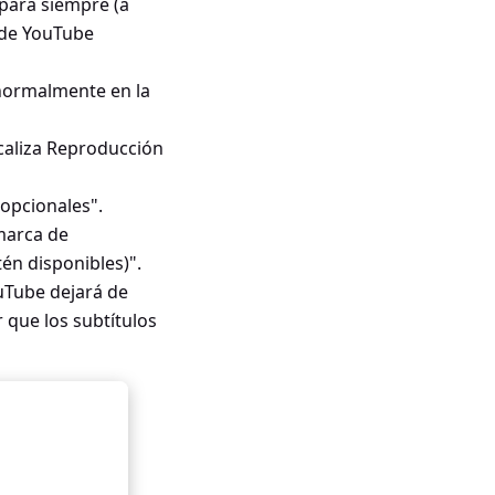
 para siempre (a
s de YouTube
, normalmente en la
caliza Reproducción
 opcionales".
 marca de
én disponibles)".
ouTube dejará de
r que los subtítulos