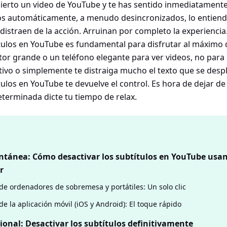
bierto un video de YouTube y te has sentido inmediatament
os automáticamente, a menudo desincronizados, lo entien
 distraen de la acción. Arruinan por completo la experienci
ítulos en YouTube es fundamental para disfrutar al máximo d
r grande o un teléfono elegante para ver videos, no para le
tivo o simplemente te distraiga mucho el texto que se desp
tulos en YouTube te devuelve el control. Es hora de dejar de
terminada dicte tu tiempo de relax.
antánea: Cómo desactivar los subtítulos en YouTube usa
r
de ordenadores de sobremesa y portátiles: Un solo clic
de la aplicación móvil (iOS y Android): El toque rápido
ional: Desactivar los subtítulos definitivamente