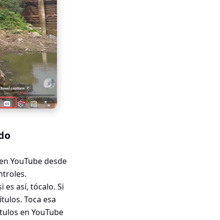
ido
s en YouTube desde
ntroles.
es así, tócalo. Si
ítulos. Toca esa
títulos en YouTube