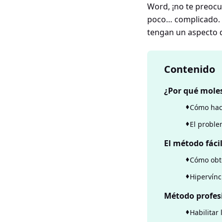
Word, ¡no te preocu
poco… complicado. 
tengan un aspecto d
Contenido
¿Por qué moles
Cómo hace
El proble
El método fácil
Cómo obt
Hipervínc
Método profesi
Habilitar