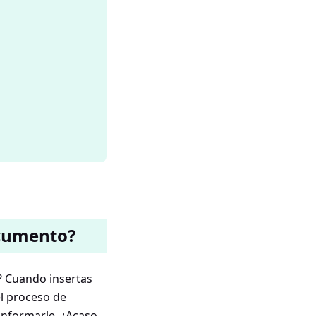
ocumento?
o? Cuando insertas
l proceso de
 informarle. ¿Acaso