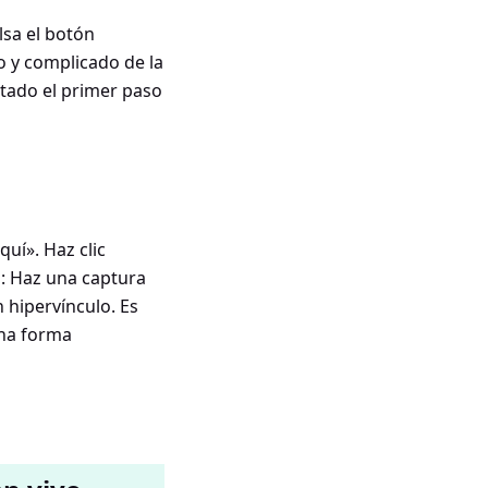
lsa el botón
o y complicado de la
letado el primer paso
quí». Haz clic
o: Haz una captura
n hipervínculo. Es
una forma