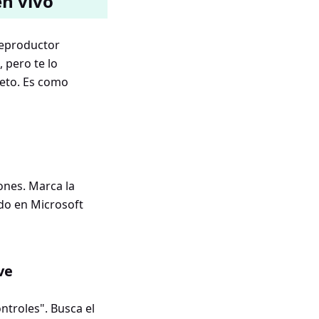
en vivo
reproductor
 pero te lo
leto. Es como
iones. Marca la
ado en Microsoft
ve
ntroles". Busca el