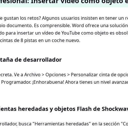
esional: Insertar vídeo como objeto 
Te gustan los retos? Algunos usuarios insisten en tener un 
pio documento. Es comprensible. Word ofrece una solución,
do para insertar un vídeo de YouTube como objeto es obso
 cintas de 8 pistas en un coche nuevo.
staña de desarrollador
ecreta. Ve a Archivo > Opciones > Personalizar cinta de opc
ña Programador. ¡Enhorabuena! Ahora tienes un nivel avanz
entas heredadas y objetos Flash de Shockwa
rollador, busca "Herramientas heredadas" en la sección "Co