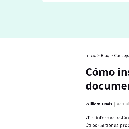
Inicio
>
Blog
>
Consejo
Cómo in
documen
William Davis
| Actual
¿Tus informes están
útiles? Si tienes p