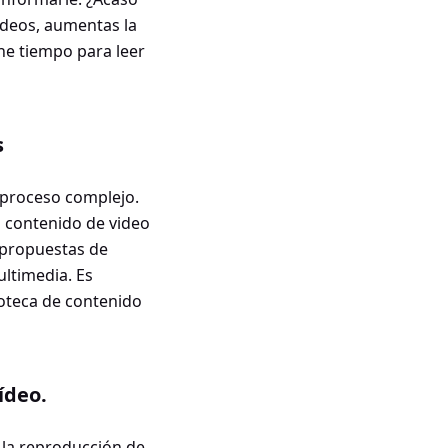
ideos, aumentas la
ene tiempo para leer
s
 proceso complejo.
o contenido de video
 propuestas de
ltimedia. Es
ioteca de contenido
ídeo.
 la reproducción de