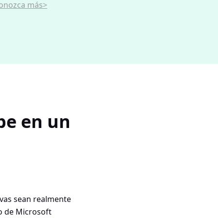
onozca más>
be en un
ivas sean realmente
o de Microsoft