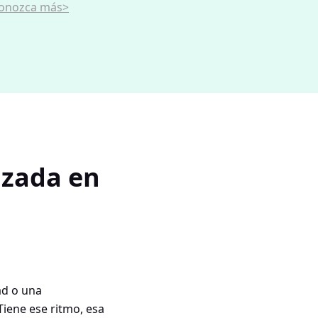
onozca más>
izada en
ad o una
Tiene ese ritmo, esa