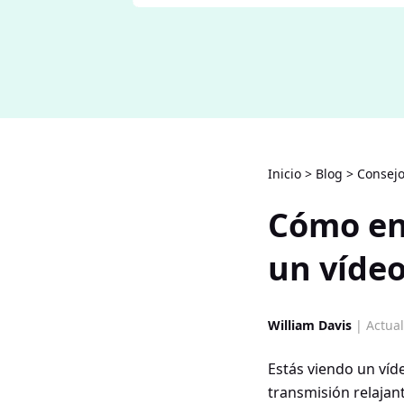
Inicio
>
Blog
>
Consejo
Cómo en
un víde
William Davis
| Actual
Estás viendo un víd
transmisión relajan