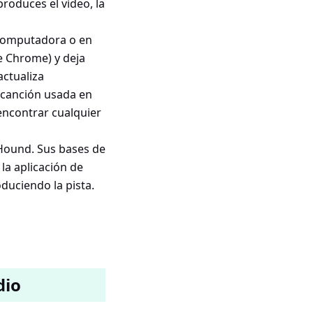
produces el vídeo, la
 computadora o en
de Chrome) y deja
actualiza
 canción usada en
encontrar cualquier
Hound. Sus bases de
 la aplicación de
duciendo la pista.
dio