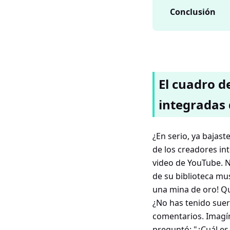
Conclusión
El cuadro d
integradas
¿En serio, ya bajast
de los creadores in
video de YouTube. N
de su biblioteca mu
una mina de oro! Qu
¿No has tenido suert
comentarios. Imagín
preguntó: "¿Cuál es