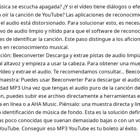
úsica se escucha apagada? ¿Y si el vídeo tiene diálogos o e
 oír la canción de YouTube? Las aplicaciones de reconocimi
el audio está distorsionado. Para solucionar esto, es necesa
ivo de audio limpio y nítido para que el software de recono
s de identificar la canción. Este paso distingue a los aficio
s en reconocimiento musical.
ón: Beeconverter Descarga y extrae pistas de audio limpia
 al altavoz y empieza a usar la cabeza. Para obtener una m
 vídeo y extrae el audio. Te recomendamos consultar… Beeco
 maestra: Puedes usar Beeconverter Para descargar el audi
idad MP3 Una vez que tengas el audio puro de la canción del
an, puedes subir ese archivo directamente a herramientas e
en línea o a AHA Music. Piénsalo: una muestra directa y lim
 identificación de música de fondo. Esta es la solución defi
tas poco conocidas que suenan demasiado bajas o con un 
e YouTube. Conseguir eso MP3 YouTube es tu boleto al éxito.