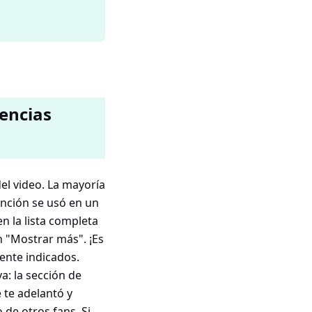
rencias
del video. La mayoría
anción se usó en un
n la lista completa
n "Mostrar más". ¡Es
ente indicados.
a: la sección de
 te adelantó y
 de otros fans. Si