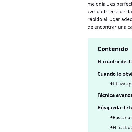
melodía... es perfe
¿verdad? Deja de da
rápido al lugar ade
de encontrar una ca
Contenido
El cuadro de d
Cuando lo obvi
Utiliza a
Técnica avanza
Búsqueda de le
Buscar po
El hack d