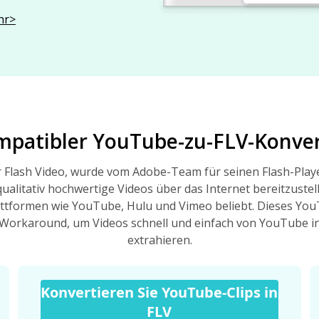
hr>
patibler YouTube-zu-FLV-Konve
r Flash Video, wurde vom Adobe-Team für seinen Flash-Playe
qualitativ hochwertige Videos über das Internet bereitzuste
ttformen wie YouTube, Hulu und Vimeo beliebt. Dieses Yo
r Workaround, um Videos schnell und einfach von YouTube i
extrahieren.
Konvertieren Sie YouTube-Clips in
FLV