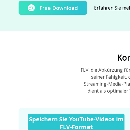
Free Download
Erfahren Sie me
Kom
FLV, die Abkürzung fü
seiner Fähigkeit, 
Streaming-Media-Pla
dient als optimale
Speichern Sie YouTube-Videos im
FLV-Format