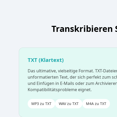
Transkribieren 
TXT (Klartext)
Das ultimative, vielseitige Format. TXT-Dateie
unformatierten Text, der sich perfekt zum sc
und Einfügen in E-Mails oder zum Archivier
Kompatibilitätsprobleme eignet.
MP3 zu TXT
WAV zu TXT
M4A zu TXT