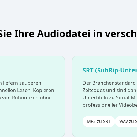
Sie Ihre Audiodatei in vers
SRT (SubRip-Unter
n liefern sauberen,
Der Branchenstandard f
hnellen Lesen, Kopieren
Zeitcodes und sind dah
en von Rohnotizen ohne
Untertiteln zu Social-
professioneller Videob
MP3 zu SRT
WAV zu 