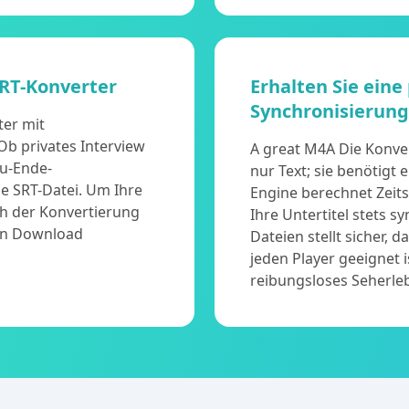
SRT-Konverter
Erhalten Sie eine
Synchronisierun
ter mit
b privates Interview
A great M4A Die Konver
zu-Ende-
nur Text; sie benötigt
e SRT-Datei. Um Ihre
Engine berechnet Zeits
ch der Konvertierung
Ihre Untertitel stets 
den Download
Dateien stellt sicher, 
jeden Player geeignet 
reibungsloses Seherleb