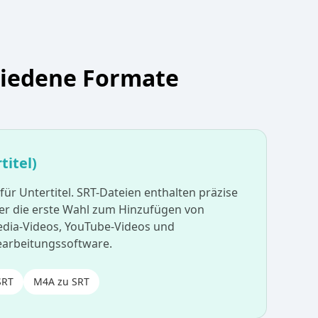
chiedene Formate
titel)
ür Untertitel. SRT-Dateien enthalten präzise
er die erste Wahl zum Hinzufügen von
Media-Videos, YouTube-Videos und
earbeitungssoftware.
SRT
M4A zu SRT