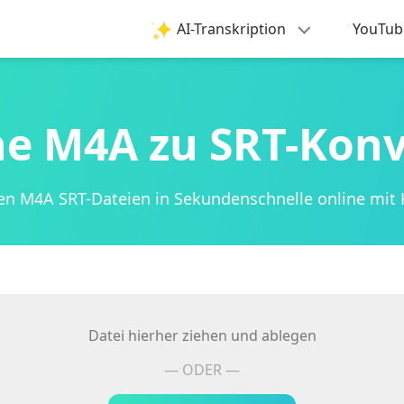
AI-Transkription
YouTub
ne M4A zu SRT-Konv
en M4A SRT-Dateien in Sekundenschnelle online mit K
Datei hierher ziehen und ablegen
— ODER —