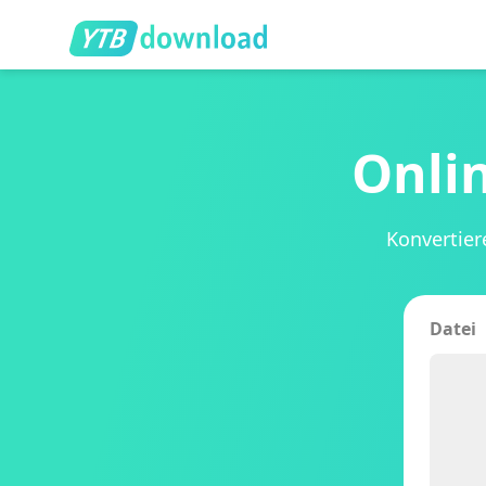
Onli
Konvertier
Datei