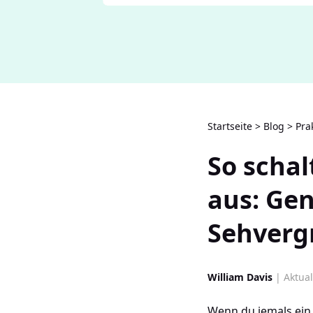
Startseite
>
Blog
>
Pra
So schal
aus: Gen
Sehver
William Davis
| Aktual
Wenn du jemals ein 