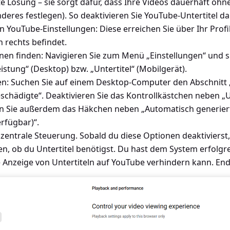
ste Lösung – sie sorgt dafür, dass Ihre Videos dauerhaft ohne
nderes festlegen). So deaktivieren Sie YouTube-Untertitel d
n YouTube-Einstellungen: Diese erreichen Sie über Ihr Profil
 rechts befindet.
nen finden: Navigieren Sie zum Menü „Einstellungen“ und 
stung“ (Desktop) bzw. „Untertitel“ (Mobilgerät).
en: Suchen Sie auf einem Desktop-Computer den Abschnitt 
eschädigte“. Deaktivieren Sie das Kontrollkästchen neben „
en Sie außerdem das Häkchen neben „Automatisch generiert
erfügbar)“.
ie zentrale Steuerung. Sobald du diese Optionen deaktiviers
en, ob du Untertitel benötigst. Du hast dem System erfolgrei
 Anzeige von Untertiteln auf YouTube verhindern kann. End