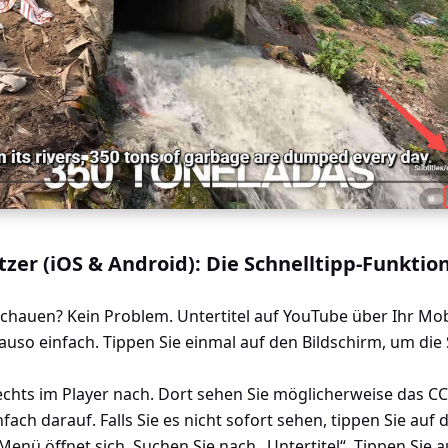
zer (iOS & Android): Die Schnelltipp-Funktio
hauen? Kein Problem. Untertitel auf YouTube über Ihr Mob
nauso einfach. Tippen Sie einmal auf den Bildschirm, um di
chts im Player nach. Dort sehen Sie möglicherweise das CC
infach darauf. Falls Sie es nicht sofort sehen, tippen Sie a
 Menü öffnet sich. Suchen Sie nach „Untertitel“. Tippen Sie 