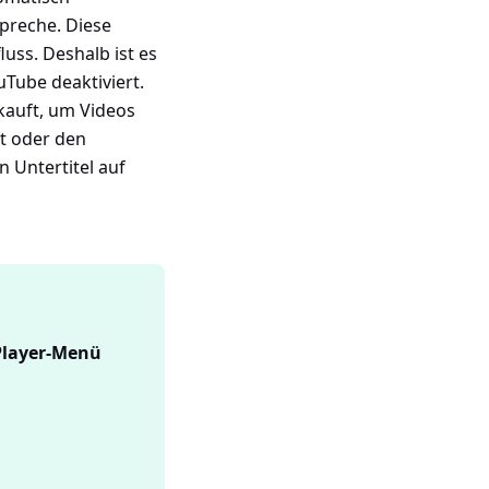
spreche. Diese
uss. Deshalb ist es
uTube deaktiviert.
kauft, um Videos
t oder den
 Untertitel auf
 Player-Menü