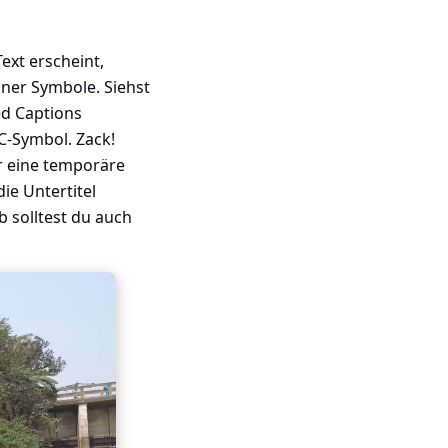
ext erscheint,
iner Symbole. Siehst
ed Captions
CC-Symbol. Zack!
ur eine temporäre
ie Untertitel
b solltest du auch