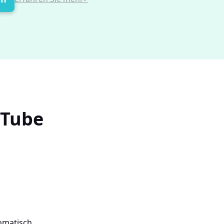
uTube
tomatisch