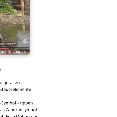
n
ilgerät zu
e Steuerelemente
-Symbol – tippen
uf das Zahnradsymbol
auf diese Option und