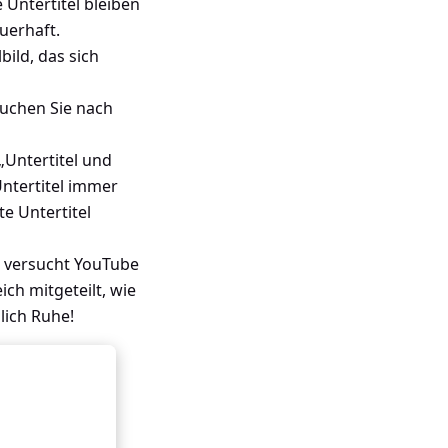
 Untertitel bleiben
auerhaft.
bild, das sich
suchen Sie nach
„Untertitel und
Untertitel immer
e Untertitel
t, versucht YouTube
ch mitgeteilt, wie
lich Ruhe!