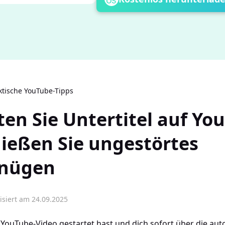
ktische YouTube-Tipps
ten Sie Untertitel auf Yo
ießen Sie ungestörtes
gnügen
isiert am 24.09.2025
YouTube-Video gestartet hast und dich sofort über die au