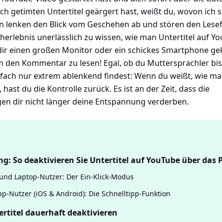
sch getimten Untertitel geärgert hast, weißt du, wovon ich 
n lenken den Blick vom Geschehen ab und stören den Lesefl
herlebnis unerlässlich zu wissen, wie man Untertitel auf Yo
 dir einen großen Monitor oder ein schickes Smartphone ge
m den Kommentar zu lesen! Egal, ob du Muttersprachler bis
nfach nur extrem ablenkend findest: Wenn du weißt, wie man
 hast du die Kontrolle zurück. Es ist an der Zeit, dass die
en dir nicht länger deine Entspannung verderben.
ng: So deaktivieren Sie Untertitel auf YouTube über das
und Laptop-Nutzer: Der Ein-Klick-Modus
p-Nutzer (iOS & Android): Die Schnelltipp-Funktion
tertitel dauerhaft deaktivieren