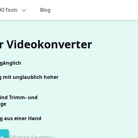
KI-Tools
Blog
er Videokonverter
ugänglich
g mit unglaublich hoher
sind Trimm- und
ge
g aus einer Hand
en
Erfahren Sie mehr>