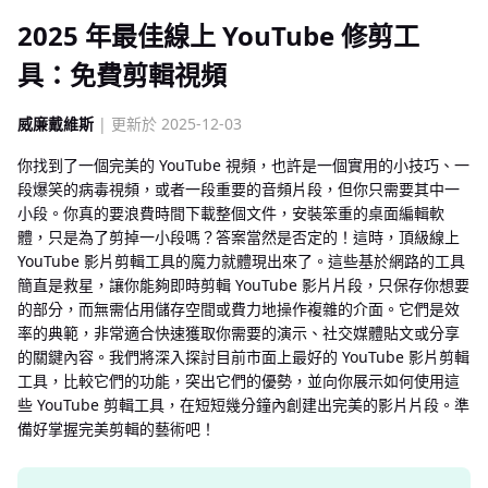
2025 年最佳線上 YouTube 修剪工
具：免費剪輯視頻
威廉戴維斯
| 更新於 2025-12-03
你找到了一個完美的 YouTube 視頻，也許是一個實用的小技巧、一
段爆笑的病毒視頻，或者一段重要的音頻片段，但你只需要其中一
小段。你真的要浪費時間下載整個文件，安裝笨重的桌面編輯軟
體，只是為了剪掉一小段嗎？答案當然是否定的！這時，頂級線上
YouTube 影片剪輯工具的魔力就體現出來了。這些基於網路的工具
簡直是救星，讓你能夠即時剪輯 YouTube 影片片段，只保存你想要
的部分，而無需佔用儲存空間或費力地操作複雜的介面。它們是效
率的典範，非常適合快速獲取你需要的演示、社交媒體貼文或分享
的關鍵內容。我們將深入探討目前市面上最好的 YouTube 影片剪輯
工具，比較它們的功能，突出它們的優勢，並向你展示如何使用這
些 YouTube 剪輯工具，在短短幾分鐘內創建出完美的影片片段。準
備好掌握完美剪輯的藝術吧！