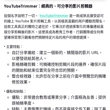
YouTubeTrimmer：經典的、可分享的影片剪輯器
這個名字說明了一切。
YouTubeTrimmer
是一款成熟且廣受認可
的線上 YouTube 影片剪輯工具，以其極其直觀的用戶體驗而聞名。
這款工具真正的獨特之處在於，它專注於透過客製化的專屬連結直
接分享剪輯後的影片。這使其成為教育工作者、行銷團隊或任何希
望確保受眾只觀看他們預期特定片段的用戶的理想選擇。
• 主要特點：
自訂分享連結：建立一個新的、精簡版的影片 URL，
以便發送給其他人。
影格精確剪輯：可精確控制剪輯片段的邊界，確保片段
的開始和結束位置完全符合您的預期。
整合檢視器：允許您在分享之前在介面中預覽您的精確
修剪效果。
• 優點和缺點：
優點：非常適合教育或專業分享；介面極為友善；提供
逐幀精準度。
缺點：主要側重於鏈接，而不是直接文件下載；除了基