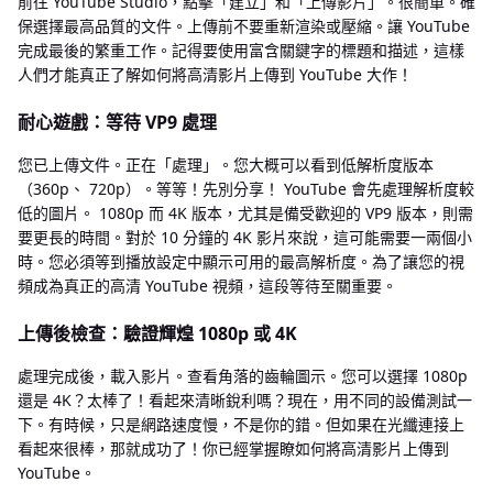
前往 YouTube Studio，點擊「建立」和「上傳影片」。很簡單。確
保選擇最高品質的文件。上傳前不要重新渲染或壓縮。讓 YouTube
完成最後的繁重工作。記得要使用富含關鍵字的標題和描述，這樣
人們才能真正了解如何將高清影片上傳到 YouTube 大作！
耐心遊戲：等待 VP9 處理
您已上傳文件。正在「處理」。您大概可以看到低解析度版本
（360p、 720p）。等等！先別分享！ YouTube 會先處理解析度較
低的圖片。 1080p 而 4K 版本，尤其是備受歡迎的 VP9 版本，則需
要更長的時間。對於 10 分鐘的 4K 影片來說，這可能需要一兩個小
時。您必須等到播放設定中顯示可用的最高解析度。為了讓您的視
頻成為真正的高清 YouTube 視頻，這段等待至關重要。
上傳後檢查：驗證輝煌 1080p 或 4K
處理完成後，載入影片。查看角落的齒輪圖示。您可以選擇 1080p
還是 4K？太棒了！看起來清晰銳利嗎？現在，用不同的設備測試一
下。有時候，只是網路速度慢，不是你的錯。但如果在光纖連接上
看起來很棒，那就成功了！你已經掌握瞭如何將高清影片上傳到
YouTube。