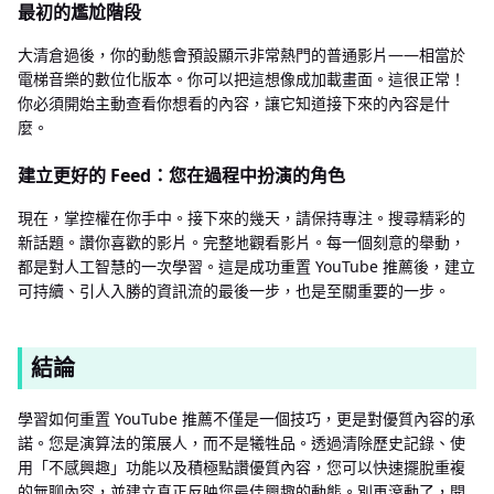
最初的尷尬階段
大清倉過後，你的動態會預設顯示非常熱門的普通影片——相當於
電梯音樂的數位化版本。你可以把這想像成加載畫面。這很正常！
你必須開始主動查看你想看的內容，讓它知道接下來的內容是什
麼。
建立更好的 Feed：您在過程中扮演的角色
現在，掌控權在你手中。接下來的幾天，請保持專注。搜尋精彩的
新話題。讚你喜歡的影片。完整地觀看影片。每一個刻意的舉動，
都是對人工智慧的一次學習。這是成功重置 YouTube 推薦後，建立
可持續、引人入勝的資訊流的最後一步，也是至關重要的一步。
結論
學習如何重置 YouTube 推薦不僅是一個技巧，更是對優質內容的承
諾。您是演算法的策展人，而不是犧牲品。透過清除歷史記錄、使
用「不感興趣」功能以及積極點讚優質內容，您可以快速擺脫重複
的無聊內容，並建立真正反映您最佳興趣的動態。別再滾動了，開