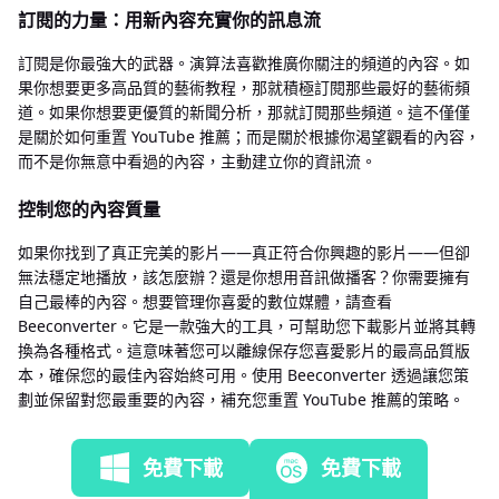
訂閱的力量：用新內容充實你的訊息流
訂閱是你最強大的武器。演算法喜歡推廣你關注的頻道的內容。如
果你想要更多高品質的藝術教程，那就積極訂閱那些最好的藝術頻
道。如果你想要更優質的新聞分析，那就訂閱那些頻道。這不僅僅
是關於如何重置 YouTube 推薦；而是關於根據你渴望觀看的內容，
而不是你無意中看過的內容，主動建立你的資訊流。
控制您的內容質量
如果你找到了真正完美的影片——真正符合你興趣的影片——但卻
無法穩定地播放，該怎麼辦？還是你想用音訊做播客？你需要擁有
自己最棒的內容。想要管理你喜愛的數位媒體，請查看
Beeconverter。它是一款強大的工具，可幫助您下載影片並將其轉
換為各種格式。這意味著您可以離線保存您喜愛影片的最高品質版
本，確保您的最佳內容始終可用。使用 Beeconverter 透過讓您策
劃並保留對您最重要的內容，補充您重置 YouTube 推薦的策略。
免費下載
免費下載