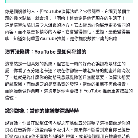
你是個複雜的人，但YouTube演算法呢？它很簡單。它看到某個主
題的幾次點擊，就會想：「啊哈！這肯定是他們現在的生活了！」
這是演算法陷阱最令人沮喪的地方。它太擅長向你展示更多雷同的
內容，而不是更多精彩的內容。它會變得僵化、重複，最後變得無
聊。知道如何重置YouTube推薦，是你擺脫數位平庸的出路。
演算法陷阱：YouTube 是如何犯錯的
這當然是一個高效的系統，但它把一時的好奇心誤認為是終生的
愛。你看了五分鐘老卡通？現在你卻被一堆老掉牙的動畫片段淹沒
了。這就是為什麼你的動態訊息感覺陳舊且無關緊要。演算法想要
輕鬆取勝，而你想要的是高品質的發現。當你的推薦不再像探索，
而開始像做作業時，這肯定是你需要按下 YouTube 推薦重置按鈕的
信號。
識別跡象：當你的建議變得過時時
說實話，你會在點擊任何內容之前滾動五分鐘嗎？這種猶豫是你的
良心在告訴你，這些內容不吸引人。如果你不斷看到來自你已經告
訴過YouTube你不喜歡的頻道的視頻，或者這個應用在推廣過時的