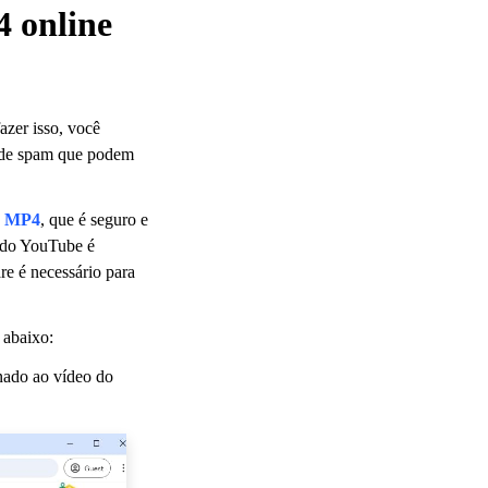
 online
zer isso, você
s de spam que podem
a MP4
, que é seguro e
s do YouTube é
re é necessário para
 abaixo:
nado ao vídeo do