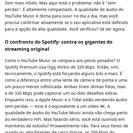
Som mais nítido. Mas aqui está o problema: não é "sem
perdas". É altamente compactado. A qualidade de áudio do
YouTube Music é ótima para ouvir no dia a dia, mas você
precisa confirmar ativamente se o seu aplicativo está definido
para a opção de alta qualidade. Você verificou? Vá ver agora.
O confronto do Spotify: contra os gigantes do
streaming original
Como o YouTube Music se compara aos pesos pesados? O
Spotify Premium usa Ogg Vorbis de 320 kbps. Então, sim,
tecnicamente, o Spotify está forçando alguns bits a mais. É
como a diferença entre uma lente de câmera de ponta e uma
um pouco menos sofisticada. Ambas tiram ótimas fotos, mas
a de 320 kbps pode capturar um ou dois detalhes extras.
Enquanto isso, a Apple Music e o Tidal estão vendendo áudio
sem perdas — esse é o equivalente a um vídeo 4K. A
qualidade de áudio do YouTube Music ainda não chega perto
do verdadeiro HiFi. Mas falando sério, você está ouvindo em
monitores de estúdio? Provavelmente não. Para seus fones de
ouvido ou alto-falantes de carro típicos, os 256 kbps do